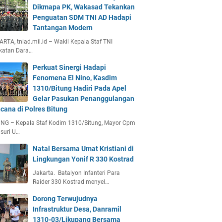
Dikmapa PK, Wakasad Tekankan
Penguatan SDM TNI AD Hadapi
Tantangan Modern
RTA, tniad.mil.id – Wakil Kepala Staf TNI
katan Dara…
Perkuat Sinergi Hadapi
Fenomena El Nino, Kasdim
1310/Bitung Hadiri Pada Apel
Gelar Pasukan Penanggulangan
cana di Polres Bitung
UNG – Kepala Staf Kodim 1310/Bitung, Mayor Cpm
suri U…
Natal Bersama Umat Kristiani di
Lingkungan Yonif R 330 Kostrad
Jakarta. Batalyon Infanteri Para
Raider 330 Kostrad menyel…
Dorong Terwujudnya
Infrastruktur Desa, Danramil
1310-03/Likupang Bersama