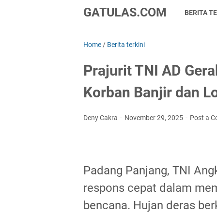
GATULAS.COM
BERITA TE
Home
/
Berita terkini
Prajurit TNI AD Ger
Korban Banjir dan L
Deny Cakra
November 29, 2025
Post a 
Padang Panjang, TNI Ang
respons cepat dalam me
bencana. Hujan deras be