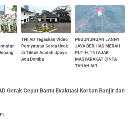
TNI AD Tegaskan Video
PEGUNUNGAN LANNY
ormatan
Pernyataan Serda Ucok
JAYA BERHIAS MERAH
 Jepang
di Tiktok Adalah Upaya
PUTIH, TNI AJAK
Adu Domba
MASYARAKAT CINTA
TANAH AIR
 AD Gerak Cepat Bantu Evakuasi Korban Banjir dan
om