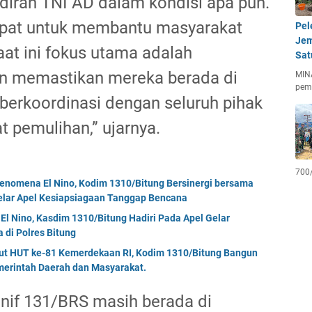
diran TNI AD dalam kondisi apa pun.
cepat untuk membantu masyarakat
Pel
Jem
at ini fokus utama adalah
Sat
n memastikan mereka berada di
MIN
pem
berkoordinasi dengan seluruh pihak
 pemulihan,” ujarnya.
700
enomena El Nino, Kodim 1310/Bitung Bersinergi bersama
Gelar Apel Kesiapsiagaan Tanggap Bencana
El Nino, Kasdim 1310/Bitung Hadiri Pada Apel Gelar
di Polres Bitung
but HUT ke-81 Kemerdekaan RI, Kodim 1310/Bitung Bangun
erintah Daerah dan Masyarakat.
Yonif 131/BRS masih berada di