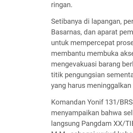
ringan.
Setibanya di lapangan, p
Basarnas, dan aparat pem
untuk mempercepat proses
membantu membuka akses 
mengevakuasi barang berh
titik pengungsian semen
yang harus meninggalkan
Komandan Yonif 131/BRS, 
menyampaikan bahwa selu
langsung Pangdam XX/TIB 