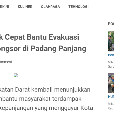
RKINI
KULINER
OLAHRAGA
TEHNOLOGI
PO
ak Cepat Bantu Evakuasi
ongsor di Padang Panjang
Pen
Comment
MIN
Garu
katan Darat kembali menunjukkan
HUT
mbantu masyarakat terdampak
MIN
rkepanjangan yang mengguyur Kota
Kapt