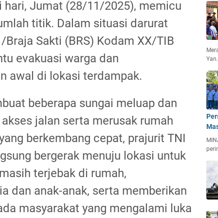
i hari, Jumat (28/11/2025), memicu
umlah titik. Dalam situasi darurat
131/Braja Sakti (BRS) Kodam XX/TIB
Mera
tu evakuasi warga dan
Yan
 awal di lokasi terdampak.
buat beberapa sungai meluap dan
Per
 akses jalan serta merusak rumah
Mas
yang berkembang cepat, prajurit TNI
MIN
peri
ngsung bergerak menuju lokasi untuk
asih terjebak di rumah,
ia dan anak-anak, serta memberikan
ada masyarakat yang mengalami luka