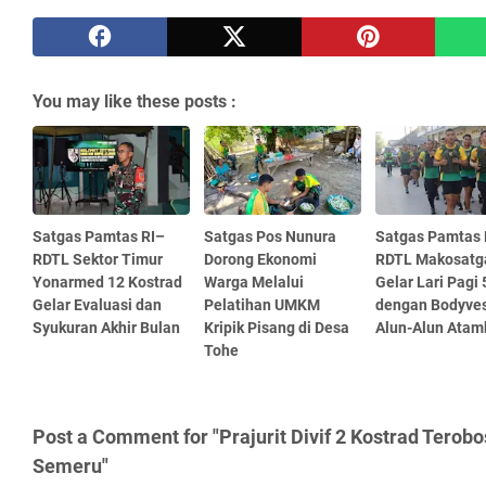
You may like these posts :
Satgas Pamtas RI–
Satgas Pos Nunura
Satgas Pamtas 
RDTL Sektor Timur
Dorong Ekonomi
RDTL Makosatg
Yonarmed 12 Kostrad
Warga Melalui
Gelar Lari Pagi
Gelar Evaluasi dan
Pelatihan UMKM
dengan Bodyves
Syukuran Akhir Bulan
Kripik Pisang di Desa
Alun-Alun Atam
Tohe
Post a Comment for "Prajurit Divif 2 Kostrad Terob
Semeru"