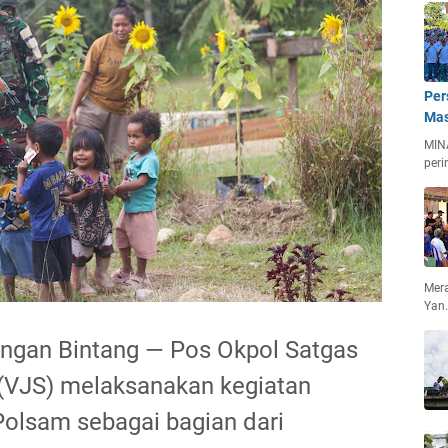
Per
Mas
MIN
peri
Mera
Yan
gan Bintang — Pos Okpol Satgas
i (VJS) melaksanakan kegiatan
olsam sebagai bagian dari