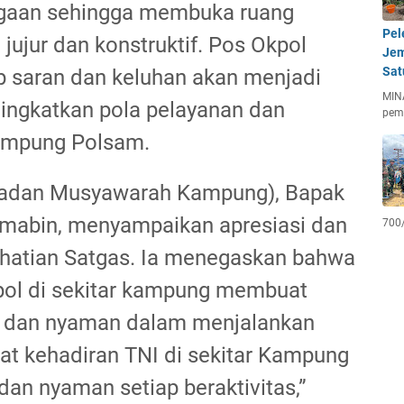
rgaan sehingga membuka ruang
Pel
jujur dan konstruktif. Pos Okpol
Jem
Sat
 saran dan keluhan akan menjadi
MIN
ingkatkan pola pelayanan dan
pem
ampung Polsam.
adan Musyawarah Kampung), Bapak
gmabin, menyampaikan apresiasi dan
700
erhatian Satgas. Ia menegaskan bahwa
kpol di sekitar kampung membuat
n dan nyaman dalam menjalankan
rkat kehadiran TNI di sekitar Kampung
an nyaman setiap beraktivitas,”