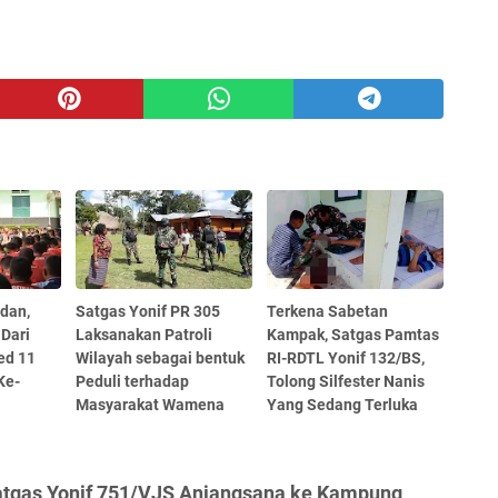
dan,
Satgas Yonif PR 305
Terkena Sabetan
 Dari
Laksanakan Patroli
Kampak, Satgas Pamtas
ed 11
Wilayah sebagai bentuk
RI-RDTL Yonif 132/BS,
Ke-
Peduli terhadap
Tolong Silfester Nanis
Masyarakat Wamena
Yang Sedang Terluka
atgas Yonif 751/VJS Anjangsana ke Kampung