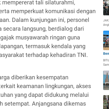
k mempererat tali silaturahmi,
erta memperkuat komunikasi dengan
aan. Dalam kunjungan ini, personel
JAKA
Ang
secara langsung, berdialog dari
gajak musyawarah ringan guna
i lapangan, termasuk kendala yang
asyarakat terhadap kehadiran TNI.
Ben
BIT
Sam
arga diberikan kesempatan
rkait keamanan lingkungan, akses
utuhan yang dapat didukung melalui
ah setempat. Anjangsana dikemas