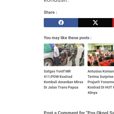
Share :
You may like these posts :
Satgas Yonif MR
Antusias Koman
411/PDW Kostrad
Terima Surprise
Kembali Amankan Miras
Prajurit Yonarm
Di Jalan Trans Papua
Kostrad Di HUT 
40nya
Post a Comment for "Pos Okpol S