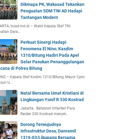
Dikmapa PK, Wakasad Tekankan
Penguatan SDM TNI AD Hadapi
Tantangan Modern
RTA, tniad.mil.id – Wakil Kepala Staf TNI
katan Dara…
Perkuat Sinergi Hadapi
Fenomena El Nino, Kasdim
1310/Bitung Hadiri Pada Apel
Gelar Pasukan Penanggulangan
cana di Polres Bitung
UNG – Kepala Staf Kodim 1310/Bitung, Mayor Cpm
suri U…
Natal Bersama Umat Kristiani di
Lingkungan Yonif R 330 Kostrad
Jakarta. Batalyon Infanteri Para
Raider 330 Kostrad menyel…
Dorong Terwujudnya
Infrastruktur Desa, Danramil
1310-03/Likupang Bersama