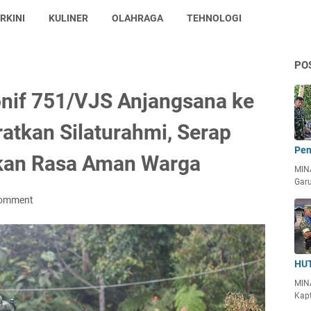
RKINI
KULINER
OLAHRAGA
TEHNOLOGI
PO
onif 751/VJS Anjangsana ke
tkan Silaturahmi, Serap
Pen
hkan Rasa Aman Warga
MIN
Garu
Comment
HUT
MIN
Kapt