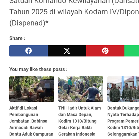
Satuan Komando Kewilayahan (Dansatk
Tahun 2025 di wilayah Kodam IV/Dipon
(Dispenad)*
Share :
You may like these posts :
Aktif di Lokasi
TNI Hadir Untuk Alam
Bentuk Dukung
Pembangunan
dan Masa Depan,
Nyata Terhadap
Jembatan, Babinsa
Kodim 1310/Bitung
Program Pemeri
Airmadidi Bawah
Gelar Kerja Bakti
Kodim 1310/Bit
Bantu Aduk Campuran
Gerakan Indonesia
Selenggarakan 