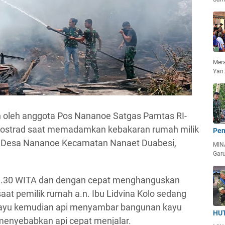
Mera
Yan
an oleh anggota Pos Nananoe Satgas Pamtas RI-
Kostrad saat memadamkan kebakaran rumah milik
Pen
, Desa Nananoe Kecamatan Nanaet Duabesi,
MIN
Garu
 11.30 WITA dan dengan cepat menghanguskan
aat pemilik rumah a.n. Ibu Lidvina Kolo sedang
yu kemudian api menyambar bangunan kayu
HUT
menyebabkan api cepat menjalar.