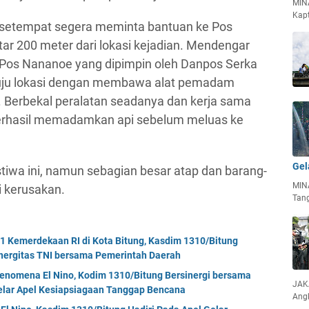
MIN
Kapt
setempat segera meminta bantuan ke Pos
ar 200 meter dari lokasi kejadian. Mendengar
l Pos Nananoe yang dipimpin oleh Danpos Serka
uju lokasi dengan membawa alat pemadam
r. Berbekal peralatan seadanya dan kerja sama
berhasil memadamkan api sebelum meluas ke
Gel
tiwa ini, namun sebagian besar atap dan barang-
MIN
 kerusakan.
Tan
Kemerdekaan RI di Kota Bitung, Kasdim 1310/Bitung
nergitas TNI bersama Pemerintah Daerah
enomena El Nino, Kodim 1310/Bitung Bersinergi bersama
JAKA
Gelar Apel Kesiapsiagaan Tanggap Bencana
Ang