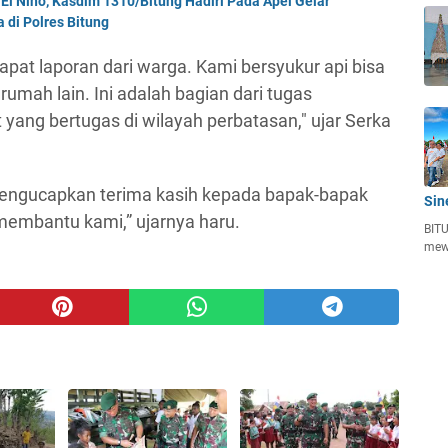
El Nino, Kasdim 1310/Bitung Hadiri Pada Apel Gelar
di Polres Bitung
pat laporan dari warga. Kami bersyukur api bisa
umah lain. Ini adalah bagian dari tugas
 yang bertugas di wilayah perbatasan," ujar Serka
mengucapkan terima kasih kepada bapak-bapak
Sin
membantu kami,” ujarnya haru.
BITU
mew