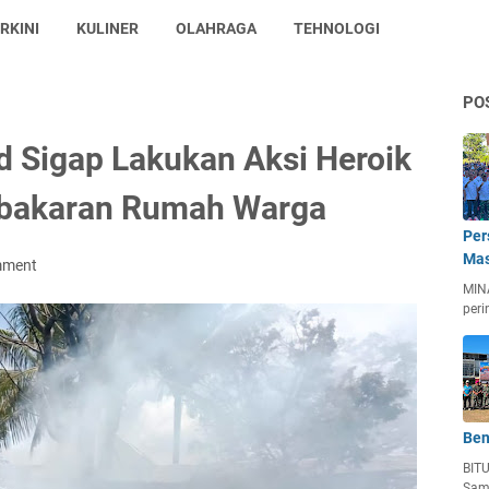
RKINI
KULINER
OLAHRAGA
TEHNOLOGI
PO
 Sigap Lakukan Aksi Heroik
bakaran Rumah Warga
Per
Mas
mment
MIN
peri
Ben
BIT
Sam