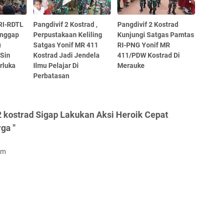
RI-RDTL
Pangdivif 2 Kostrad ,
Pangdivif 2 Kostrad
anggap
Perpustakaan Keliling
Kunjungi Satgas Pamtas
u
Satgas Yonif MR 411
RI-PNG Yonif MR
 Sin
Kostrad Jadi Jendela
411/PDW Kostrad Di
rluka
Ilmu Pelajar Di
Merauke
Perbatasan
 kostrad Sigap Lakukan Aksi Heroik Cepat
ga "
om