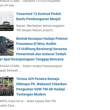
AHASA UTARA – Danramil 1310-05/Kauditan
en Inf Isak …
Yonarmed 12 Kostrad Peduli.
Bantu Pembangunan Masjid
Ngawi,- Mantapkan kemanunggalan
TNI dengan Rakyat, prajurit…
Bentuk Kesiapan Hadapi Potensi
Fenomena El Nino, Kodim
1310/Bitung Bersinergi bersama
Pemerintah dan Instansi Terkait
ar Apel Kesiapsiagaan Tanggap Bencana
AHASA UTARA – Dalam rangka Kesiapsiagaan
ggap Dampak …
Terima 429 Perwira Remaja
Dikmapa PK, Wakasad Tekankan
Penguatan SDM TNI AD Hadapi
Tantangan Modern
RTA, tniad.mil.id – Wakil Kepala Staf TNI
katan Dara…