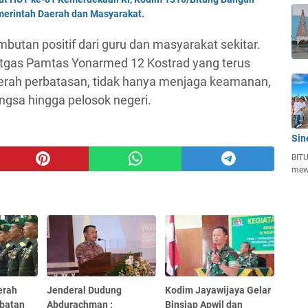
erintah Daerah dan Masyarakat.
butan positif dari guru dan masyarakat sekitar.
tgas Pamtas Yonarmed 12 Kostrad yang terus
erah perbatasan, tidak hanya menjaga keamanan,
ngsa hingga pelosok negeri.
Sin
BITU
mew
erah
Jenderal Dudung
Kodim Jayawijaya Gelar
batan
Abdurachman :
Binsiap Apwil dan