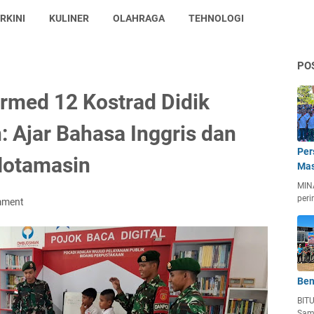
RKINI
KULINER
OLAHRAGA
TEHNOLOGI
PO
rmed 12 Kostrad Didik
: Ajar Bahasa Inggris dan
Per
Motamasin
Mas
MIN
peri
mment
Ben
BIT
Sam