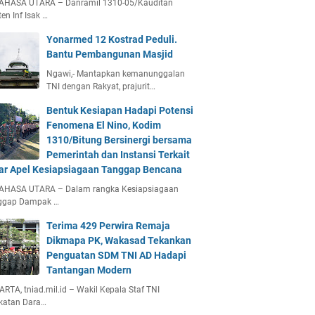
AHASA UTARA – Danramil 1310-05/Kauditan
en Inf Isak …
Yonarmed 12 Kostrad Peduli.
Bantu Pembangunan Masjid
Ngawi,- Mantapkan kemanunggalan
TNI dengan Rakyat, prajurit…
Bentuk Kesiapan Hadapi Potensi
Fenomena El Nino, Kodim
1310/Bitung Bersinergi bersama
Pemerintah dan Instansi Terkait
ar Apel Kesiapsiagaan Tanggap Bencana
AHASA UTARA – Dalam rangka Kesiapsiagaan
ggap Dampak …
Terima 429 Perwira Remaja
Dikmapa PK, Wakasad Tekankan
Penguatan SDM TNI AD Hadapi
Tantangan Modern
RTA, tniad.mil.id – Wakil Kepala Staf TNI
katan Dara…