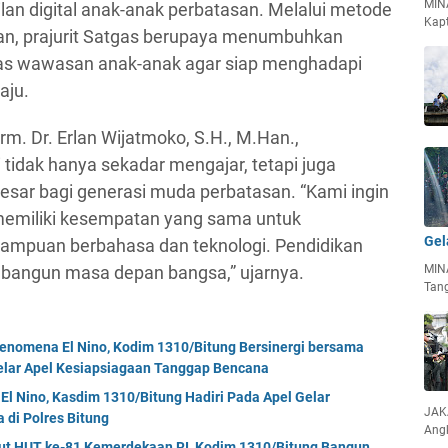
MIN
an digital anak-anak perbatasan. Melalui metode
Kapt
kan, prajurit Satgas berupaya menumbuhkan
as wawasan anak-anak agar siap menghadapi
aju.
m. Dr. Erlan Wijatmoko, S.H., M.Han.,
tidak hanya sekadar mengajar, tetapi juga
sar bagi generasi muda perbatasan. “Kami ingin
memiliki kesempatan yang sama untuk
Gel
mpuan berbahasa dan teknologi. Pendidikan
bangun masa depan bangsa,” ujarnya.
MIN
Tan
enomena El Nino, Kodim 1310/Bitung Bersinergi bersama
Gelar Apel Kesiapsiagaan Tanggap Bencana
El Nino, Kasdim 1310/Bitung Hadiri Pada Apel Gelar
JAKA
di Polres Bitung
Ang
but HUT ke-81 Kemerdekaan RI, Kodim 1310/Bitung Bangun