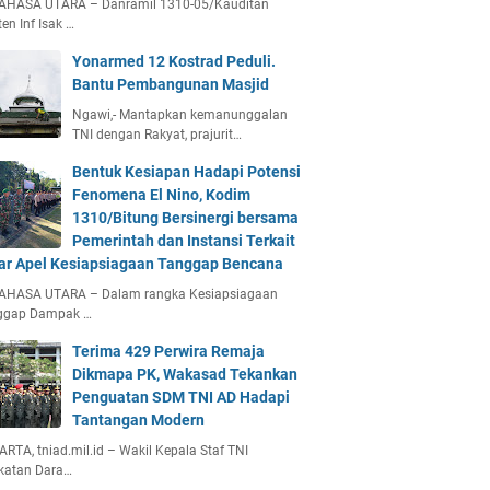
AHASA UTARA – Danramil 1310-05/Kauditan
en Inf Isak …
Yonarmed 12 Kostrad Peduli.
Bantu Pembangunan Masjid
Ngawi,- Mantapkan kemanunggalan
TNI dengan Rakyat, prajurit…
Bentuk Kesiapan Hadapi Potensi
Fenomena El Nino, Kodim
1310/Bitung Bersinergi bersama
Pemerintah dan Instansi Terkait
ar Apel Kesiapsiagaan Tanggap Bencana
AHASA UTARA – Dalam rangka Kesiapsiagaan
ggap Dampak …
Terima 429 Perwira Remaja
Dikmapa PK, Wakasad Tekankan
Penguatan SDM TNI AD Hadapi
Tantangan Modern
RTA, tniad.mil.id – Wakil Kepala Staf TNI
katan Dara…