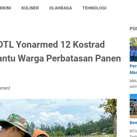
RKINI
KULINER
OLAHRAGA
TEHNOLOGI
PO
DTL Yonarmed 12 Kostrad
Bantu Warga Perbatasan Panen
Per
Mas
MIN
peri
mment
Ben
BIT
Sam