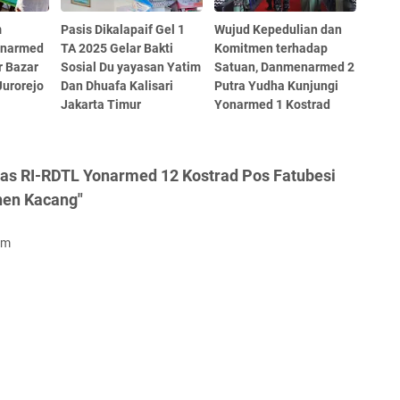
m
Pasis Dikalapaif Gel 1
Wujud Kepedulian dan
onarmed
TA 2025 Gelar Bakti
Komitmen terhadap
r Bazar
Sosial Du yayasan Yatim
Satuan, Danmenarmed 2
Jurorejo
Dan Dhuafa Kalisari
Putra Yudha Kunjungi
Jakarta Timur
Yonarmed 1 Kostrad
as RI-RDTL Yonarmed 12 Kostrad Pos Fatubesi
nen Kacang"
om