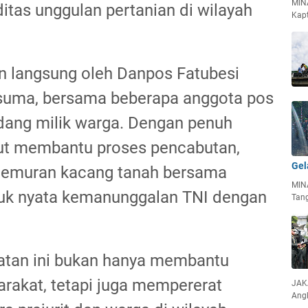
MIN
itas unggulan pertanian di wilayah
Kapt
in langsung oleh Danpos Fatubesi
usuma, bersama beberapa anggota pos
adang milik warga. Dengan penuh
ikut membantu proses pencabutan,
Gel
jemuran kacang tanah bersama
MIN
tuk nyata kemanunggalan TNI dengan
Tan
iatan ini bukan hanya membantu
rakat, tetapi juga mempererat
JAKA
Ang