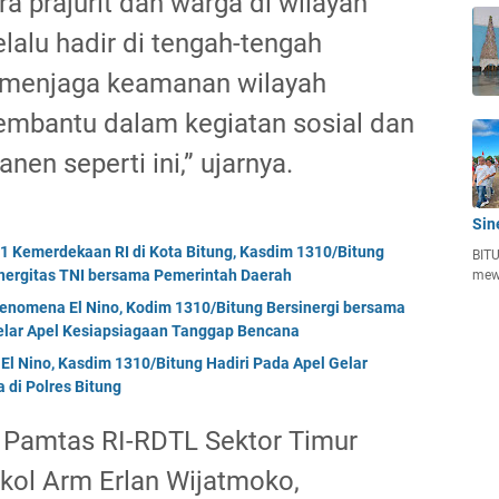
 prajurit dan warga di wilayah
elalu hadir di tengah-tengah
 menjaga keamanan wilayah
membantu dalam kegiatan sosial dan
en seperti ini,” ujarnya.
Sin
Kemerdekaan RI di Kota Bitung, Kasdim 1310/Bitung
BITU
nergitas TNI bersama Pemerintah Daerah
mew
enomena El Nino, Kodim 1310/Bitung Bersinergi bersama
Gelar Apel Kesiapsiagaan Tanggap Bencana
El Nino, Kasdim 1310/Bitung Hadiri Pada Apel Gelar
di Polres Bitung
 Pamtas RI-RDTL Sektor Timur
kol Arm Erlan Wijatmoko,