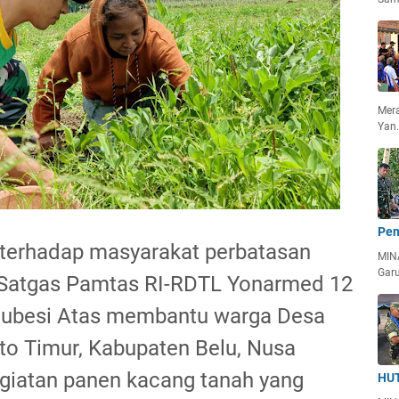
Mera
Yan
Pen
 terhadap masyarakat perbatasan
MIN
Garu
h Satgas Pamtas RI-RDTL Yonarmed 12
atubesi Atas membantu warga Desa
eto Timur, Kabupaten Belu, Nusa
giatan panen kacang tanah yang
HUT