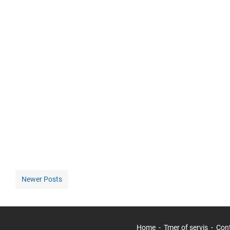
Newer Posts
Home
Tmer of servis
Con