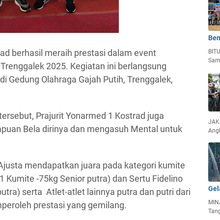
Ben
rad berhasil meraih prestasi dalam event
BIT
Sam
Trenggalek 2025. Kegiatan ini berlangsung
di Gedung Olahraga Gajah Putih, Trenggalek,
tersebut, Prajurit Yonarmed 1 Kostrad juga
JAKA
uan Bela dirinya dan mengasuh Mental untuk
Ang
 Ajusta mendapatkan juara pada kategori kumite
1 Kumite -75kg Senior putra) dan Sertu Fidelino
Gel
utra) serta Atlet-atlet lainnya putra dan putri dari
MIN
eroleh prestasi yang gemilang.
Tan