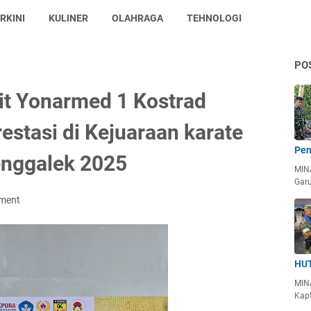
RKINI
KULINER
OLAHRAGA
TEHNOLOGI
PO
rit Yonarmed 1 Kostrad
estasi di Kejuaraan karate
Pen
enggalek 2025
MIN
Garu
ment
HUT
MIN
Kapt