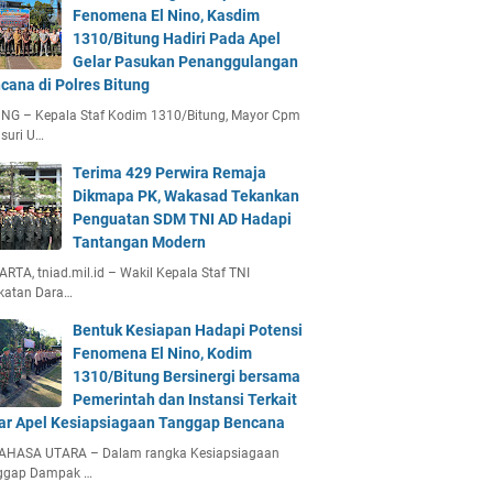
Fenomena El Nino, Kasdim
1310/Bitung Hadiri Pada Apel
Gelar Pasukan Penanggulangan
cana di Polres Bitung
UNG – Kepala Staf Kodim 1310/Bitung, Mayor Cpm
suri U…
Terima 429 Perwira Remaja
Dikmapa PK, Wakasad Tekankan
Penguatan SDM TNI AD Hadapi
Tantangan Modern
RTA, tniad.mil.id – Wakil Kepala Staf TNI
katan Dara…
Bentuk Kesiapan Hadapi Potensi
Fenomena El Nino, Kodim
1310/Bitung Bersinergi bersama
Pemerintah dan Instansi Terkait
ar Apel Kesiapsiagaan Tanggap Bencana
AHASA UTARA – Dalam rangka Kesiapsiagaan
ggap Dampak …