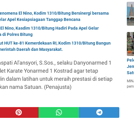
enomena El Nino, Kodim 1310/Bitung Bersinergi bersama
Gelar Apel Kesiapsiagaan Tanggap Bencana
El Nino, Kasdim 1310/Bitung Hadiri Pada Apel Gelar
di Polres Bitung
but HUT ke-81 Kemerdekaan RI, Kodim 1310/Bitung Bangun
erintah Daerah dan Masyarakat.
Pel
spati Al'ansyori, S.Sos., selaku Danyonarmed 1
Jem
et Karate Yonarmed 1 Kostrad agar tetap
Sat
n dalam latihan untuk meraih prestasi di setiap
MIN
an nama Satuan. (Penajusta)
pem