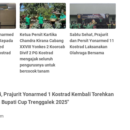
narmed
Ketua Persit Kartika
Sabtu Sehat, Prajurit
 Kepada
Chandra Kirana Cabang
dan Persit Yonarmed 11
ed
XXVIII Yonkes 2 Koorcab
Kostrad Laksanakan
ostrad
Divif 2 PG Kostrad
Olahraga Bersama
mengajak seluruh
pengurusnya untuk
bercocok tanam
i, Prajurit Yonarmed 1 Kostrad Kembali Torehkan
n Bupati Cup Trenggalek 2025"
om