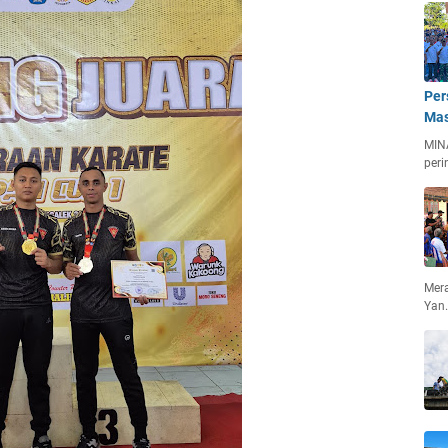
Per
Mas
MIN
peri
Mera
Yan