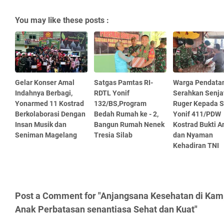
You may like these posts :
Gelar Konser Amal
Satgas Pamtas RI-
Warga Pendata
Indahnya Berbagi,
RDTL Yonif
Serahkan Senja
Yonarmed 11 Kostrad
132/BS,Program
Ruger Kepada S
Berkolaborasi Dengan
Bedah Rumah ke - 2,
Yonif 411/PDW
Insan Musik dan
Bangun Rumah Nenek
Kostrad Bukti 
Seniman Magelang
Tresia Silab
dan Nyaman
Kehadiran TNI
Post a Comment for "Anjangsana Kesehatan di Ka
Anak Perbatasan senantiasa Sehat dan Kuat"