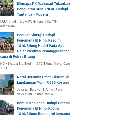
Dikmapa PK, Wakasad Tekankan
Penguatan SDM TNI AD Hadapi
Tantangan Modern
RTA, tniad.mil.id – Wakil Kepala Staf TNI
katan Dara…
Perkuat Sinergi Hadapi
Fenomena El Nino, Kasdim
1310/Bitung Hadiri Pada Apel
Gelar Pasukan Penanggulangan
cana di Polres Bitung
UNG – Kepala Staf Kodim 1310/Bitung, Mayor Cpm
suri U…
Natal Bersama Umat Kristiani di
Lingkungan Yonif R 330 Kostrad
Jakarta. Batalyon Infanteri Para
Raider 330 Kostrad menyel…
Bentuk Kesiapan Hadapi Potensi
Fenomena El Nino, Kodim
1310/Bitung Bersinergi bersama