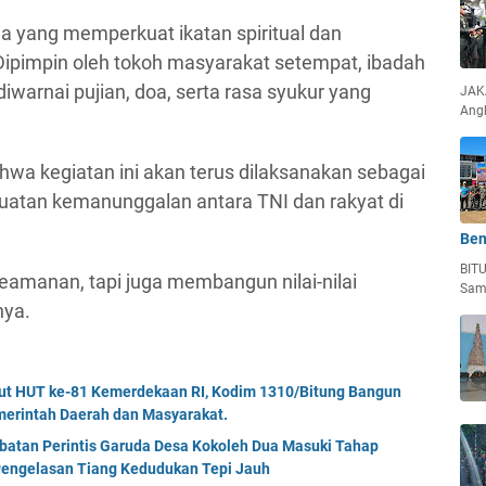
a yang memperkuat ikatan spiritual dan
Dipimpin oleh tokoh masyarakat setempat, ibadah
iwarnai pujian, doa, serta rasa syukur yang
JAKA
Ang
a kegiatan ini akan terus dilaksanakan sebagai
uatan kemanunggalan antara TNI dan rakyat di
Ben
BIT
eamanan, tapi juga membangun nilai-nilai
Sam
nya.
but HUT ke-81 Kemerdekaan RI, Kodim 1310/Bitung Bangun
erintah Daerah dan Masyarakat.
mbatan Perintis Garuda Desa Kokoleh Dua Masuki Tahap
engelasan Tiang Kedudukan Tepi Jauh