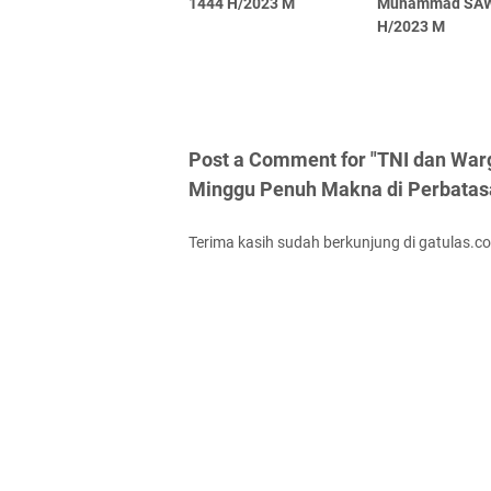
1444 H/2023 M
Muhammad SAW
H/2023 M
Post a Comment for "TNI dan War
Minggu Penuh Makna di Perbatas
Terima kasih sudah berkunjung di gatulas.c