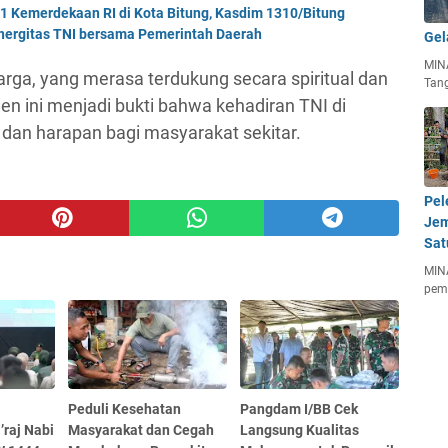
Kemerdekaan RI di Kota Bitung, Kasdim 1310/Bitung
nergitas TNI bersama Pemerintah Daerah
Gel
MIN
arga, yang merasa terdukung secara spiritual dan
Tan
n ini menjadi bukti bahwa kehadiran TNI di
n harapan bagi masyarakat sekitar.
Pel
Jem
Sat
MIN
pem
Peduli Kesehatan
Pangdam I/BB Cek
’raj Nabi
Masyarakat dan Cegah
Langsung Kualitas