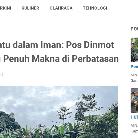
RKINI
KULINER
OLAHRAGA
TEHNOLOGI
PO
atu dalam Iman: Pos Dinmot
u Penuh Makna di Perbatasan
Pen
nt
MIN
Garu
HUT
MIN
Kapt