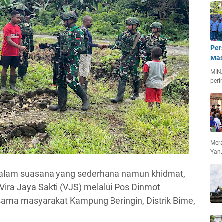
Per
Mas
MIN
peri
Mera
Yan
Dalam suasana yang sederhana namun khidmat,
ira Jaya Sakti (VJS) melalui Pos Dinmot
ama masyarakat Kampung Beringin, Distrik Bime,