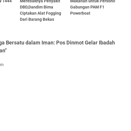
 1444
Merebaknya Penyakit
Makanan untuk Personil
DBD,Dandim Bima
Gabungan PAM F1
Ciptakan Alat Fogging
Powerboat
Dari Barang Bekas
ga Bersatu dalam Iman: Pos Dinmot Gelar Ibadah
an"
om