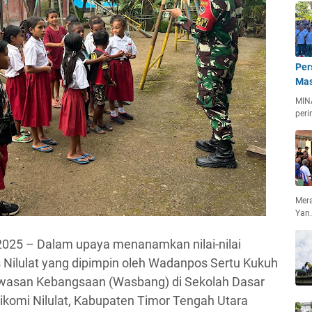
Per
Mas
MIN
peri
Mera
Yan
 2025 – Dalam upaya menanamkan nilai-nilai
 Nilulat yang dipimpin oleh Wadanpos Sertu Kukuh
wasan Kebangsaan (Wasbang) di Sekolah Dasar
Bikomi Nilulat, Kabupaten Timor Tengah Utara