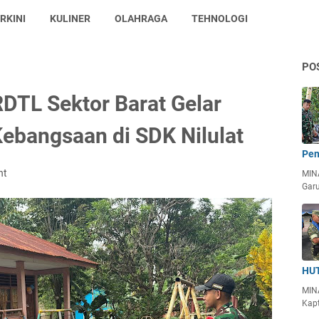
RKINI
KULINER
OLAHRAGA
TEHNOLOGI
PO
RDTL Sektor Barat Gelar
ebangsaan di SDK Nilulat
Pen
nt
MIN
Garu
HUT
MIN
Kapt