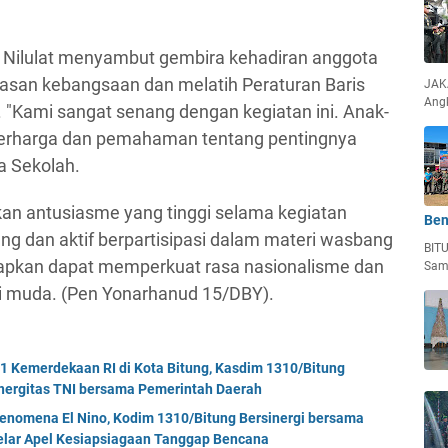
 Nilulat menyambut gembira kehadiran anggota
asan kebangsaan dan melatih Peraturan Baris
JAKA
Ang
. "Kami sangat senang dengan kegiatan ini. Anak-
rharga dan pemahaman tentang pentingnya
a Sekolah.
kan antusiasme yang tinggi selama kegiatan
Ben
g dan aktif berpartisipasi dalam materi wasbang
BIT
arapkan dapat memperkuat rasa nasionalisme dan
Sam
i muda. (Pen Yonarhanud 15/DBY).
Kemerdekaan RI di Kota Bitung, Kasdim 1310/Bitung
nergitas TNI bersama Pemerintah Daerah
enomena El Nino, Kodim 1310/Bitung Bersinergi bersama
Gelar Apel Kesiapsiagaan Tanggap Bencana