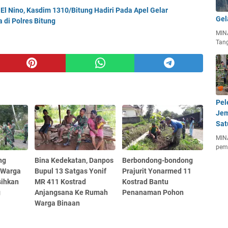
El Nino, Kasdim 1310/Bitung Hadiri Pada Apel Gelar
Gel
di Polres Bitung
MIN
Tan
Pel
Jem
Sat
MIN
pem
ng
Bina Kedekatan, Danpos
Berbondong-bondong
 Warga
Bupul 13 Satgas Yonif
Prajurit Yonarmed 11
sihkan
MR 411 Kostrad
Kostrad Bantu
g
Anjangsana Ke Rumah
Penanaman Pohon
Warga Binaan