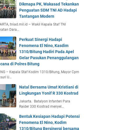
Dikmapa PK, Wakasad Tekankan
Penguatan SDM TNI AD Hadapi
Tantangan Modern
RTA, tniad.mil.id – Wakil Kepala Staf TNI
katan Dara…
Perkuat Sinergi Hadapi
Fenomena El Nino, Kasdim
1310/Bitung Hadiri Pada Apel
Gelar Pasukan Penanggulangan
cana di Polres Bitung
UNG – Kepala Staf Kodim 1310/Bitung, Mayor Cpm
suri U…
Natal Bersama Umat Kristiani di
Lingkungan Yonif R 330 Kostrad
Jakarta. Batalyon Infanteri Para
Raider 330 Kostrad menyel…
Bentuk Kesiapan Hadapi Potensi
Fenomena El Nino, Kodim
1310/Bitung Bersinergi bersama