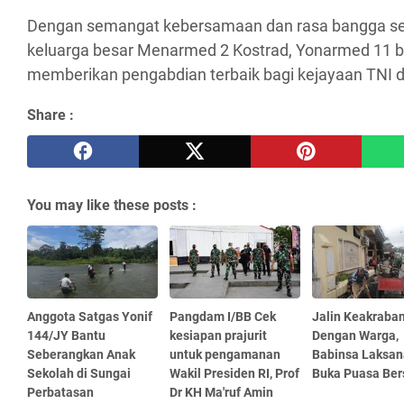
Dengan semangat kebersamaan dan rasa bangga seb
keluarga besar Menarmed 2 Kostrad, Yonarmed 11 b
memberikan pengabdian terbaik bagi kejayaan TNI d
Share :
You may like these posts :
Anggota Satgas Yonif
Pangdam I/BB Cek
Jalin Keakraba
144/JY Bantu
kesiapan prajurit
Dengan Warga,
Seberangkan Anak
untuk pengamanan
Babinsa Laksa
Sekolah di Sungai
Wakil Presiden RI, Prof
Buka Puasa Be
Perbatasan
Dr KH Ma'ruf Amin