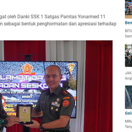
at oleh Danki SSK 1 Satgas Pamtas Yonarmed 11
Ben
n sebagai bentuk penghormatan dan apresiasi terhadap
BIT
Sam
JAKA
Ang
Gel
MIN
Tan