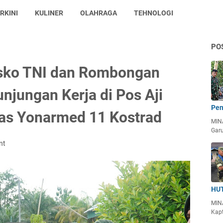
RKINI
KULINER
OLAHRAGA
TEHNOLOGI
PO
sko TNI dan Rombongan
njungan Kerja di Pos Aji
Pen
as Yonarmed 11 Kostrad
MIN
Garu
nt
HUT
MIN
Kapt