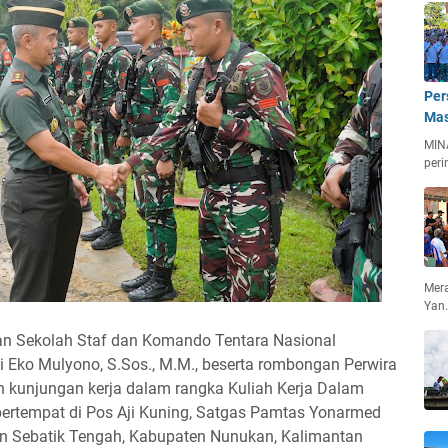
Per
Mas
MIN
peri
Mera
Yan
an Sekolah Staf dan Komando Tentara Nasional
i Eko Mulyono, S.Sos., M.M., beserta rombongan Perwira
 kunjungan kerja dalam rangka Kuliah Kerja Dalam
 bertempat di Pos Aji Kuning, Satgas Pamtas Yonarmed
an Sebatik Tengah, Kabupaten Nunukan, Kalimantan