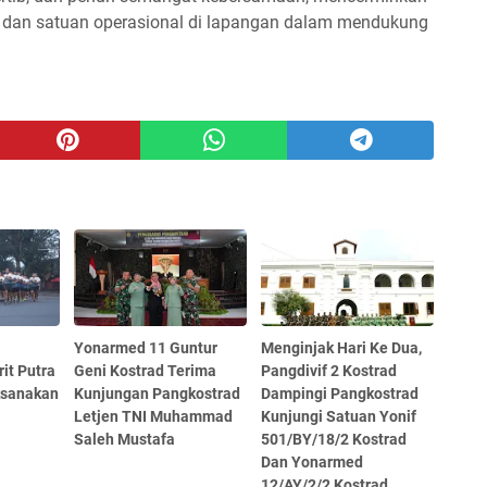
I dan satuan operasional di lapangan dalam mendukung
Yonarmed 11 Guntur
Menginjak Hari Ke Dua,
it Putra
Geni Kostrad Terima
Pangdivif 2 Kostrad
ksanakan
Kunjungan Pangkostrad
Dampingi Pangkostrad
Letjen TNI Muhammad
Kunjungi Satuan Yonif
Saleh Mustafa
501/BY/18/2 Kostrad
Dan Yonarmed
12/AY/2/2 Kostrad