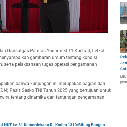
dari Dansatgas Pamtas Yonarmed 11 Kostrad, Letkol
 menyampaikan gambaran umum tentang kondisi
Pel
Jem
an, serta pelaksanaan tugas operasi pengamanan
Sat
MIN
pem
paikan bahwa kunjungan ini merupakan bagian dari
KDN) Pasis Sesko TNI Tahun 2025 yang bertujuan untuk
rwira tentang dinamika dan tantangan pengamanan
but HUT ke-81 Kemerdekaan RI, Kodim 1310/Bitung Bangun