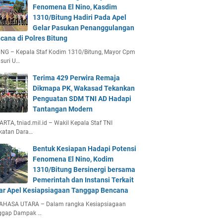
Fenomena El Nino, Kasdim
1310/Bitung Hadiri Pada Apel
Gelar Pasukan Penanggulangan
cana di Polres Bitung
UNG – Kepala Staf Kodim 1310/Bitung, Mayor Cpm
suri U…
Terima 429 Perwira Remaja
Dikmapa PK, Wakasad Tekankan
Penguatan SDM TNI AD Hadapi
Tantangan Modern
RTA, tniad.mil.id – Wakil Kepala Staf TNI
katan Dara…
Bentuk Kesiapan Hadapi Potensi
Fenomena El Nino, Kodim
1310/Bitung Bersinergi bersama
Pemerintah dan Instansi Terkait
ar Apel Kesiapsiagaan Tanggap Bencana
AHASA UTARA – Dalam rangka Kesiapsiagaan
ggap Dampak …