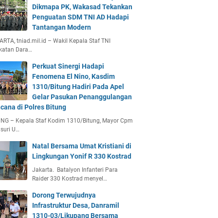
Dikmapa PK, Wakasad Tekankan
Penguatan SDM TNI AD Hadapi
Tantangan Modern
RTA, tniad.mil.id – Wakil Kepala Staf TNI
katan Dara…
Perkuat Sinergi Hadapi
Fenomena El Nino, Kasdim
1310/Bitung Hadiri Pada Apel
Gelar Pasukan Penanggulangan
cana di Polres Bitung
UNG – Kepala Staf Kodim 1310/Bitung, Mayor Cpm
suri U…
Natal Bersama Umat Kristiani di
Lingkungan Yonif R 330 Kostrad
Jakarta. Batalyon Infanteri Para
Raider 330 Kostrad menyel…
Dorong Terwujudnya
Infrastruktur Desa, Danramil
1310-03/Likupang Bersama