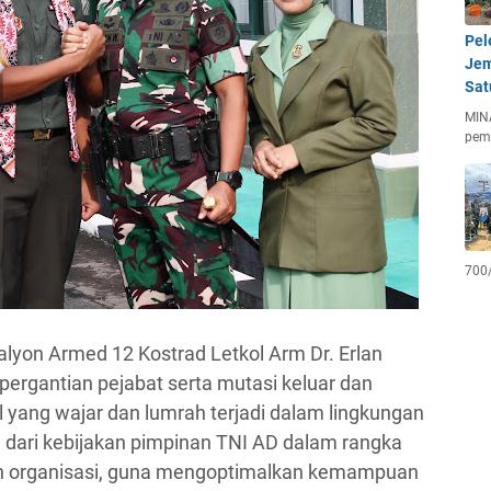
Pel
Jem
Sat
MIN
pem
700
yon Armed 12 Kostrad Letkol Arm Dr. Erlan
rgantian pejabat serta mutasi keluar dan
yang wajar dan lumrah terjadi dalam lingkungan
si dari kebijakan pimpinan TNI AD dalam rangka
an organisasi, guna mengoptimalkan kemampuan