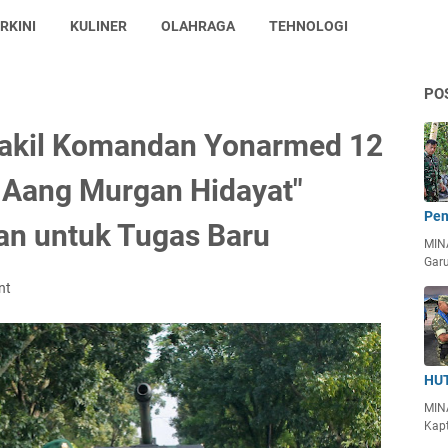
RKINI
KULINER
OLAHRAGA
TEHNOLOGI
PO
Wakil Komandan Yonarmed 12
 Aang Murgan Hidayat"
Pen
an untuk Tugas Baru
MIN
Garu
nt
HUT
MIN
Kapt