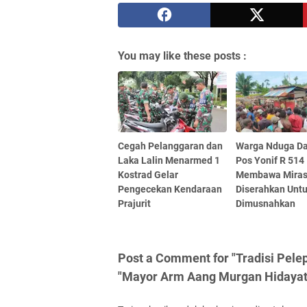
You may like these posts :
Cegah Pelanggaran dan
Warga Nduga Da
Laka Lalin Menarmed 1
Pos Yonif R 514
Kostrad Gelar
Membawa Mira
Pengecekan Kendaraan
Diserahkan Unt
Prajurit
Dimusnahkan
Post a Comment for "Tradisi Pel
"Mayor Arm Aang Murgan Hidayat"