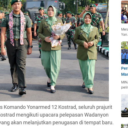
Mera
Yan
Per
Mas
MIN
peri
s Komando Yonarmed 12 Kostrad, seluruh prajurit
Kostrad mengikuti upacara pelepasan Wadanyon
ang akan melanjutkan penugasan di tempat baru.