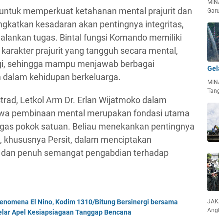
MIN
 untuk memperkuat ketahanan mental prajurit dan
Garu
ngkatkan kesadaran akan pentingnya integritas,
jalankan tugas. Bintal fungsi Komando memiliki
arakter prajurit yang tangguh secara mental,
inggi, sehingga mampu menjawab berbagai
Gel
 dalam kehidupan berkeluarga.
MIN
Tan
ad, Letkol Arm Dr. Erlan Wijatmoko dalam
a pembinaan mental merupakan fondasi utama
gas pokok satuan. Beliau menekankan pentingnya
ga, khususnya Persit, dalam menciptakan
us dan penuh semangat pengabdian terhadap
JAKA
enomena El Nino, Kodim 1310/Bitung Bersinergi bersama
Ang
Gelar Apel Kesiapsiagaan Tanggap Bencana