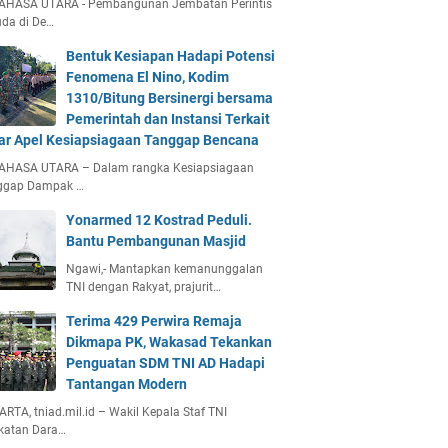
AHASA UTARA - Pembangunan Jembatan Perintis
da di De…
Bentuk Kesiapan Hadapi Potensi
Fenomena El Nino, Kodim
1310/Bitung Bersinergi bersama
Pemerintah dan Instansi Terkait
ar Apel Kesiapsiagaan Tanggap Bencana
AHASA UTARA – Dalam rangka Kesiapsiagaan
ggap Dampak …
Yonarmed 12 Kostrad Peduli.
Bantu Pembangunan Masjid
Ngawi,- Mantapkan kemanunggalan
TNI dengan Rakyat, prajurit…
Terima 429 Perwira Remaja
Dikmapa PK, Wakasad Tekankan
Penguatan SDM TNI AD Hadapi
Tantangan Modern
RTA, tniad.mil.id – Wakil Kepala Staf TNI
katan Dara…