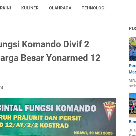
RKINI
KULINER
OLAHRAGA
TEHNOLOGI
PO
ungsi Komando Divif 2
uarga Besar Yonarmed 12
Per
Mas
MIN
peri
nt
Ben
BIT
Sam