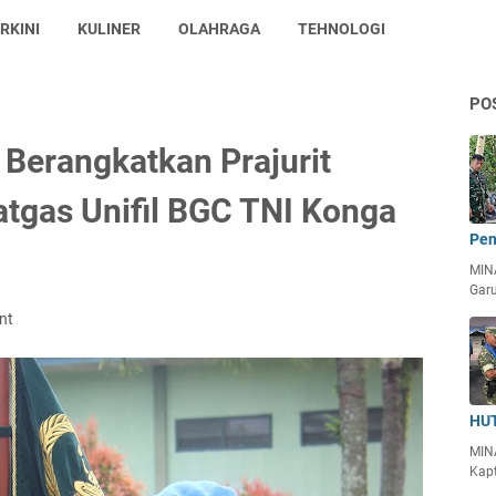
RKINI
KULINER
OLAHRAGA
TEHNOLOGI
PO
Berangkatkan Prajurit
tgas Unifil BGC TNI Konga
Pen
MIN
Garu
nt
HUT
MIN
Kapt