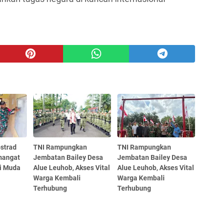
strad
TNI Rampungkan
TNI Rampungkan
mangat
Jembatan Bailey Desa
Jembatan Bailey Desa
si Muda
Alue Leuhob, Akses Vital
Alue Leuhob, Akses Vital
Warga Kembali
Warga Kembali
Terhubung
Terhubung