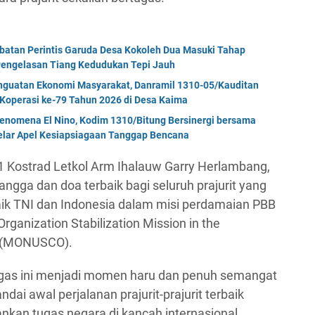
mbatan Perintis Garuda Desa Kokoleh Dua Masuki Tahap
engelasan Tiang Kedudukan Tepi Jauh
enguatan Ekonomi Masyarakat, Danramil 1310-05/Kauditan
Koperasi ke-79 Tahun 2026 di Desa Kaima
enomena El Nino, Kodim 1310/Bitung Bersinergi bersama
Gelar Apel Kesiapsiagaan Tanggap Bencana
1 Kostrad Letkol Arm Ihalauw Garry Herlambang,
ngga dan doa terbaik bagi seluruh prajurit yang
k TNI dan Indonesia dalam misi perdamaian PBB
ganization Stabilization Mission in the
o (MONUSCO).
tgas ini menjadi momen haru dan penuh semangat
ndai awal perjalanan prajurit-prajurit terbaik
nkan tugas negara di kancah internasional