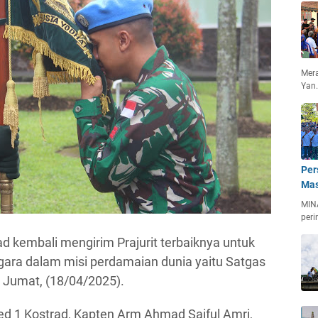
Mera
Yan
Per
Mas
MIN
peri
ad kembali mengirim Prajurit terbaiknya untuk
ara dalam misi perdamaian dunia yaitu Satgas
Jumat, (18/04/2025).
d 1 Kostrad, Kapten Arm Ahmad Saiful Amri,