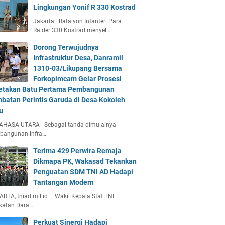
Lingkungan Yonif R 330 Kostrad
Jakarta. Batalyon Infanteri Para
Raider 330 Kostrad menyel…
Dorong Terwujudnya
Infrastruktur Desa, Danramil
1310-03/Likupang Bersama
Forkopimcam Gelar Prosesi
etakan Batu Pertama Pembangunan
batan Perintis Garuda di Desa Kokoleh
u
AHASA UTARA - Sebagai tanda dimulainya
bangunan infra…
Terima 429 Perwira Remaja
Dikmapa PK, Wakasad Tekankan
Penguatan SDM TNI AD Hadapi
Tantangan Modern
RTA, tniad.mil.id – Wakil Kepala Staf TNI
katan Dara…
Perkuat Sinergi Hadapi