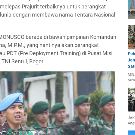
 melepas Prajurit terbaiknya untuk berangkat
dunia dengan membawa nama Tentara Nasional
MONUSCO berada di bawah pimpinan Komandan
ana, M.P.M., yang nantinya akan berangkat
au PDT (Pre Deployment Training) di Pusat Misi
Pel
Jem
TNI Sentul, Bogor.
Sat
MIN
pem
JAKA
Ang