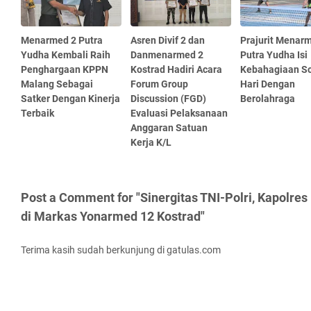
Menarmed 2 Putra
Asren Divif 2 dan
Prajurit Menar
Yudha Kembali Raih
Danmenarmed 2
Putra Yudha Isi
Penghargaan KPPN
Kostrad Hadiri Acara
Kebahagiaan S
Malang Sebagai
Forum Group
Hari Dengan
Satker Dengan Kinerja
Discussion (FGD)
Berolahraga
Terbaik
Evaluasi Pelaksanaan
Anggaran Satuan
Kerja K/L
Post a Comment for "Sinergitas TNI-Polri, Kapolre
di Markas Yonarmed 12 Kostrad"
Terima kasih sudah berkunjung di gatulas.com