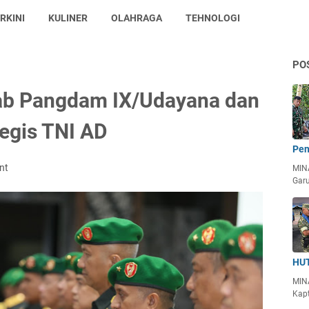
RKINI
KULINER
OLAHRAGA
TEHNOLOGI
PO
jab Pangdam IX/Udayana dan
egis TNI AD
Pen
nt
MIN
Garu
HUT
MIN
Kapt