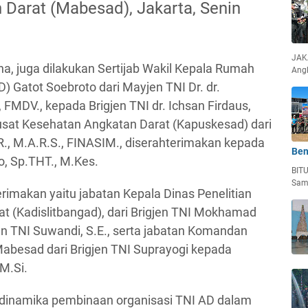
 Darat (Mabesad), Jakarta, Senin
JAKA
a, juga dilakukan Sertijab Wakil Kepala Rumah
Ang
) Gatot Soebroto dari Mayjen TNI Dr. dr.
 FMDV., kepada Brigjen TNI dr. Ichsan Firdaus,
usat Kesehatan Angkatan Darat (Kapuskesad) dari
-R., M.A.R.S., FINASIM., diserahterimakan kepada
Ben
o, Sp.THT., M.Kes.
BIT
Sam
erimakan yaitu jabatan Kepala Dinas Penelitian
 (Kadislitbangad), dari Brigjen TNI Mokhamad
jen TNI Suwandi, S.E., serta jabatan Komandan
esad dari Brigjen TNI Suprayogi kepada
 M.Si.
i dinamika pembinaan organisasi TNI AD dalam