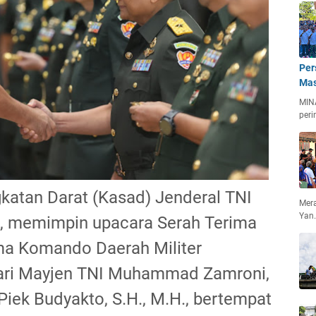
Per
Mas
MIN
peri
katan Darat (Kasad) Jenderal TNI
Mera
Yan
., memimpin upacara Serah Terima
ima Komando Daerah Militer
ari Mayjen TNI Muhammad Zamroni,
 Piek Budyakto, S.H., M.H., bertempat