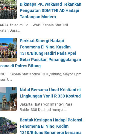
Dikmapa PK, Wakasad Tekankan
Penguatan SDM TNI AD Hadapi
Tantangan Modern
RTA, tniad.mil.id – Wakil Kepala Staf TNI
katan Dara…
Perkuat Sinergi Hadapi
Fenomena El Nino, Kasdim
1310/Bitung Hadiri Pada Apel
Gelar Pasukan Penanggulangan
cana di Polres Bitung
UNG – Kepala Staf Kodim 1310/Bitung, Mayor Cpm
suri U…
Natal Bersama Umat Kristiani di
Lingkungan Yonif R 330 Kostrad
Jakarta. Batalyon Infanteri Para
Raider 330 Kostrad menyel…
Bentuk Kesiapan Hadapi Potensi
Fenomena El Nino, Kodim
1310/Bitung Bersinergi bersama