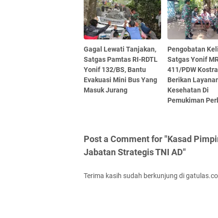
Gagal Lewati Tanjakan,
Pengobatan Keli
Satgas Pamtas RI-RDTL
Satgas Yonif M
Yonif 132/BS, Bantu
411/PDW Kostr
Evakuasi Mini Bus Yang
Berikan Layana
Masuk Jurang
Kesehatan Di
Pemukiman Per
Post a Comment for "Kasad Pimpi
Jabatan Strategis TNI AD"
Terima kasih sudah berkunjung di gatulas.c