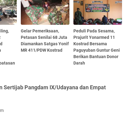
ling,
Gelar Pemeriksaan,
Peduli Pada Sesama,
R
Petasan Senilai 68 Juta
Prajurit Yonarmed 11
ad
Diamankan Satgas Yonif
Kostrad Bersama
n
MR 411/PDW Kostrad
Paguyuban Guntur Geni
Berikan Bantuan Donor
batasan
Darah
n Sertijab Pangdam IX/Udayana dan Empat
om