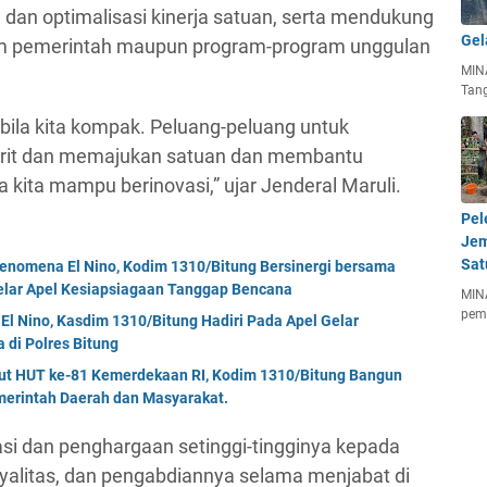
an optimalisasi kinerja satuan, serta mendukung
Gel
m pemerintah maupun program-program unggulan
MIN
Tan
 bila kita kompak. Peluang-peluang untuk
urit dan memajukan satuan dan membantu
a kita mampu berinovasi,” ujar Jenderal Maruli.
Pel
Jem
Sat
enomena El Nino, Kodim 1310/Bitung Bersinergi bersama
Gelar Apel Kesiapsiagaan Tanggap Bencana
MIN
pem
El Nino, Kasdim 1310/Bitung Hadiri Pada Apel Gelar
di Polres Bitung
but HUT ke-81 Kemerdekaan RI, Kodim 1310/Bitung Bangun
erintah Daerah dan Masyarakat.
i dan penghargaan setinggi-tingginya kepada
loyalitas, dan pengabdiannya selama menjabat di