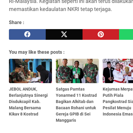
RI-Malaysia. Kegiatan seperti ini akan terus dilakuk
memastikan kedaulatan NKRI tetap terjaga.
Share :
You may like these posts :
JEBOL ANDUK,
Satgas Pamtas
Kejurnas Merpa
Berlanjutnya Sinergi
Yonarmed 11 Kostrad
Putih Piala
Disdukcapil Kab.
Bagikan Alkitab dan
Pangkostrad Si
Malang Bersama
Bacaan Rohani untuk
Pesilat Menuju
Kikav 8 Kostrad
Gereja GPIB di Sei
Indonesia Emas
Manggaris