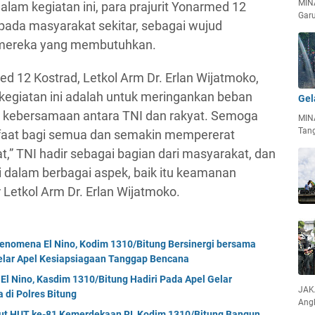
MIN
am kegiatan ini, para prajurit Yonarmed 12
Garu
da masyarakat sekitar, sebagai wujud
 mereka yang membutuhkan.
 12 Kostrad, Letkol Arm Dr. Erlan Wijatmoko,
egiatan ini adalah untuk meringankan beban
Gel
 kebersamaan antara TNI dan rakyat. Semoga
MIN
Tan
faat bagi semua dan semakin mempererat
” TNI hadir sebagai bagian dari masyarakat, dan
si dalam berbagai aspek, baik itu keamanan
 Letkol Arm Dr. Erlan Wijatmoko.
enomena El Nino, Kodim 1310/Bitung Bersinergi bersama
Gelar Apel Kesiapsiagaan Tanggap Bencana
El Nino, Kasdim 1310/Bitung Hadiri Pada Apel Gelar
JAKA
di Polres Bitung
Ang
but HUT ke-81 Kemerdekaan RI, Kodim 1310/Bitung Bangun