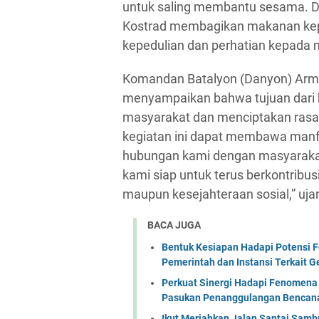
untuk saling membantu sesama. Dal
Kostrad membagikan makanan kepa
kepedulian dan perhatian kepada
Komandan Batalyon (Danyon) Armed
menyampaikan bahwa tujuan dari k
masyarakat dan menciptakan rasa
kegiatan ini dapat membawa man
hubungan kami dengan masyarakat,
kami siap untuk terus berkontribu
maupun kesejahteraan sosial,” ujar
BACA JUGA
Bentuk Kesiapan Hadapi Potensi F
Pemerintah dan Instansi Terkait 
Perkuat Sinergi Hadapi Fenomena 
Pasukan Penanggulangan Bencana 
Ikut Meriahkan Jalan Santai Sam