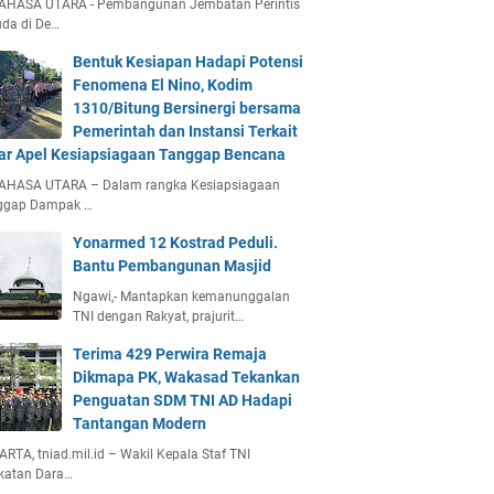
AHASA UTARA - Pembangunan Jembatan Perintis
da di De…
Bentuk Kesiapan Hadapi Potensi
Fenomena El Nino, Kodim
1310/Bitung Bersinergi bersama
Pemerintah dan Instansi Terkait
ar Apel Kesiapsiagaan Tanggap Bencana
AHASA UTARA – Dalam rangka Kesiapsiagaan
ggap Dampak …
Yonarmed 12 Kostrad Peduli.
Bantu Pembangunan Masjid
Ngawi,- Mantapkan kemanunggalan
TNI dengan Rakyat, prajurit…
Terima 429 Perwira Remaja
Dikmapa PK, Wakasad Tekankan
Penguatan SDM TNI AD Hadapi
Tantangan Modern
RTA, tniad.mil.id – Wakil Kepala Staf TNI
katan Dara…