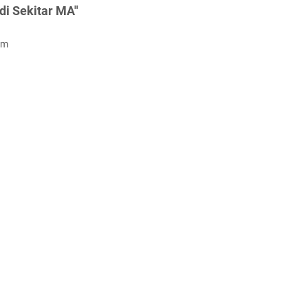
i Sekitar MA"
om