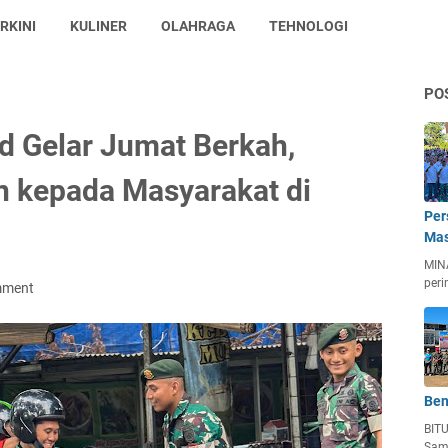
RKINI
KULINER
OLAHRAGA
TEHNOLOGI
PO
d Gelar Jumat Berkah,
n kepada Masyarakat di
Per
Mas
MIN
peri
mment
Ben
BIT
Sam