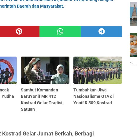
erintah Daerah dan Masyarakat.
kuli
encak
Sambut Komandan
Tumbuhkan Jiwa
ra Yudha
BaruYonif MR 412
Nasionalisme OTA di
Kostrad Gelar Tradisi
Yonif R 509 Kostrad
Satuan
 Kostrad Gelar Jumat Berkah, Berbagi