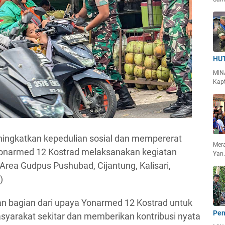
HUT
MIN
Kapt
ingkatkan kepedulian sosial dan mempererat
Mera
onarmed 12 Kostrad melaksanakan kegiatan
Yan
Area Gudpus Pushubad, Cijantung, Kalisari,
)
n bagian dari upaya Yonarmed 12 Kostrad untuk
Pen
arakat sekitar dan memberikan kontribusi nyata