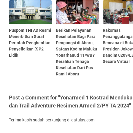
Puspom TNI AD Resmi
Berikan Pelayanan
Rakornas
Menerbitkan Surat
Kesehatan Bagi Para
Penanggulanga
Perintah Penghentian
Pengungsi di Aboru,
Bencana di Buk
Penyelidikan (SP2
Satgas Kodim Maluku
Presiden Jokowi
Lidik
Yonarhanud 11/WBY
Dandim 0209/LB
Kerahkan Tenaga
Secara Virtual
Kesehatan Dari Pos
Ramil Aboru
Post a Comment for "Yonarmed 1 Kostrad Menduku
dan Trail Adventure Resimen Armed 2/PY TA 2024"
Terima kasih sudah berkunjung di gatulas.com