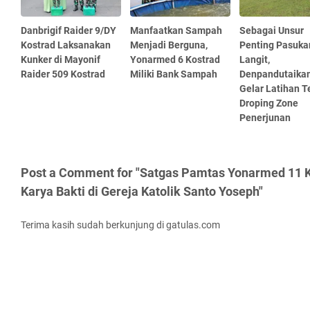
Danbrigif Raider 9/DY
Manfaatkan Sampah
Sebagai Unsur
Kostrad Laksanakan
Menjadi Berguna,
Penting Pasuka
Kunker di Mayonif
Yonarmed 6 Kostrad
Langit,
Raider 509 Kostrad
Miliki Bank Sampah
Denpandutaika
Gelar Latihan T
Droping Zone
Penerjunan
Post a Comment for "Satgas Pamtas Yonarmed 11 
Karya Bakti di Gereja Katolik Santo Yoseph"
Terima kasih sudah berkunjung di gatulas.com