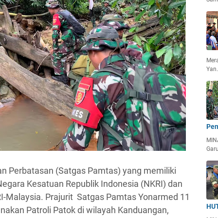
Mera
Yan
Pen
MIN
Garu
 Perbatasan (Satgas Pamtas) yang memiliki
egara Kesatuan Republik Indonesia (NKRI) dan
I-Malaysia. Prajurit Satgas Pamtas Yonarmed 11
HUT
akan Patroli Patok di wilayah Kanduangan,