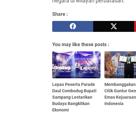
negara di wilayah perbatasan.
Share :
You may like these posts :
Lepas Peserta Parade
Membanggakan 
Daul Combodug Bupati
Cilik Guntur Gen
Sampang Lestarikan
Emas Kejuaraan
Budaya Bangkitkan
Indonesia
Ekonomi