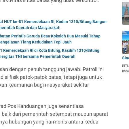
ktivitas lintas batas yang tidak terkontrol.
but HUT ke-81 Kemerdekaan RI, Kodim 1310/Bitung Bangun
erintah Daerah dan Masyarakat.
mbatan Perintis Garuda Desa Kokoleh Dua Masuki Tahap
engelasan Tiang Kedudukan Tepi Jauh
Kemerdekaan RI di Kota Bitung, Kasdim 1310/Bitung
nergitas TNI bersama Pemerintah Daerah
Sin
BITU
san dengan penuh tanggung jawab. Patroli ini
mew
si fisik patok-patok batas, tetapi juga untuk
n keamanan bagi masyarakat sekitar
ad Pos Kanduangan juga senantiasa
t, baik dari pemerintah setempat maupun aparat
anya hubungan yang harmonis antara kedua