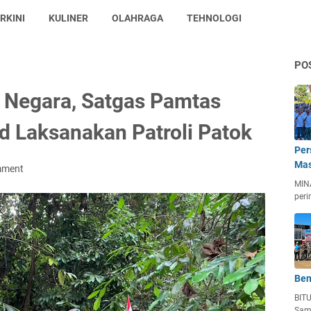
RKINI
KULINER
OLAHRAGA
TEHNOLOGI
PO
 Negara, Satgas Pamtas
 Laksanakan Patroli Patok
Per
Mas
mment
MIN
peri
Ben
BIT
Sam