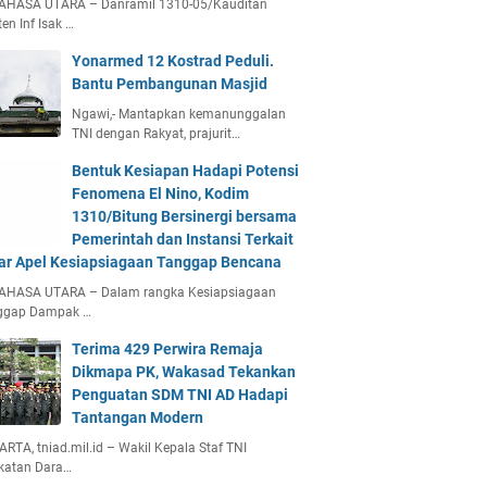
AHASA UTARA – Danramil 1310-05/Kauditan
en Inf Isak …
Yonarmed 12 Kostrad Peduli.
Bantu Pembangunan Masjid
Ngawi,- Mantapkan kemanunggalan
TNI dengan Rakyat, prajurit…
Bentuk Kesiapan Hadapi Potensi
Fenomena El Nino, Kodim
1310/Bitung Bersinergi bersama
Pemerintah dan Instansi Terkait
ar Apel Kesiapsiagaan Tanggap Bencana
AHASA UTARA – Dalam rangka Kesiapsiagaan
ggap Dampak …
Terima 429 Perwira Remaja
Dikmapa PK, Wakasad Tekankan
Penguatan SDM TNI AD Hadapi
Tantangan Modern
RTA, tniad.mil.id – Wakil Kepala Staf TNI
katan Dara…