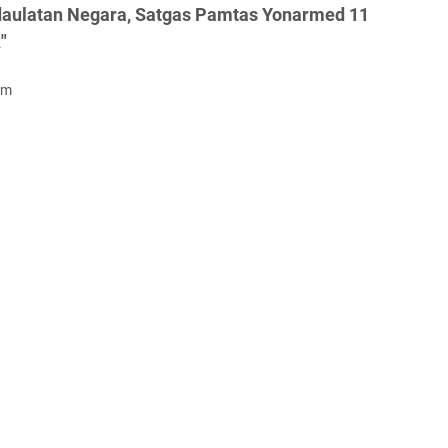
daulatan Negara, Satgas Pamtas Yonarmed 11
"
om