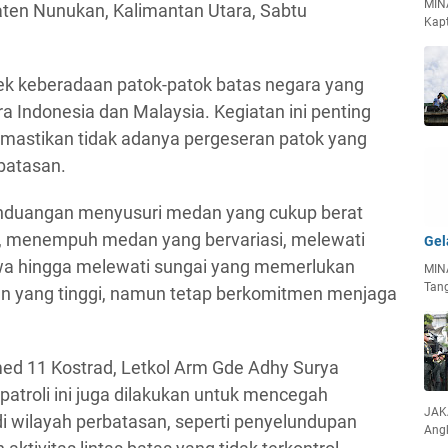
MIN
ten Nunukan, Kalimantan Utara, Sabtu
Kapt
cek keberadaan patok-patok batas negara yang
ara Indonesia dan Malaysia. Kegiatan ini penting
emastikan tidak adanya pergeseran patok yang
batasan.
Kanduangan menyusuri medan yang cukup berat
, menempuh medan yang bervariasi, melewati
Gel
awa hingga melewati sungai yang memerlukan
MIN
Tan
 yang tinggi, namun tetap berkomitmen menjaga
d 11 Kostrad, Letkol Arm Gde Adhy Surya
troli ini juga dilakukan untuk mencegah
JAKA
i di wilayah perbatasan, seperti penyelundupan
Ang