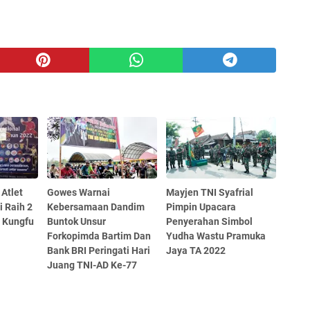
Atlet
Gowes Warnai
Mayjen TNI Syafrial
i Raih 2
Kebersamaan Dandim
Pimpin Upacara
 Kungfu
Buntok Unsur
Penyerahan Simbol
Forkopimda Bartim Dan
Yudha Wastu Pramuka
Bank BRI Peringati Hari
Jaya TA 2022
Juang TNI-AD Ke-77