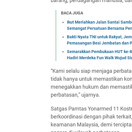
barang, perdagangan manusia, dan a
BACA JUGA
Ikut Meriahkan Jalan Santai Sam
Semangat Persatuan Bersama Pem
Bakti Nyata TNI untuk Rakyat, Je
Pemasangan Besi Jembatan dan P
Semarakkan Pembukaan HUT ke-81 
Hadiri Merdeka Fun Walk Wujud Si
“Kami selalu siap menjaga perbata
tidak hanya untuk memastikan kondi
menegakkan hukum dan memastika
perbatasan,” ujarnya.
Satgas Pamtas Yonarmed 11 Kostr
berkoordinasi dengan pihak terkai
keamanan Malaysia, demi tercipt