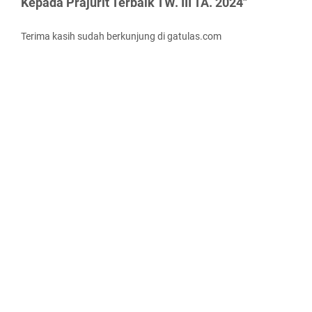
Kepada Prajurit Terbaik TW. III TA. 2024"
Terima kasih sudah berkunjung di gatulas.com