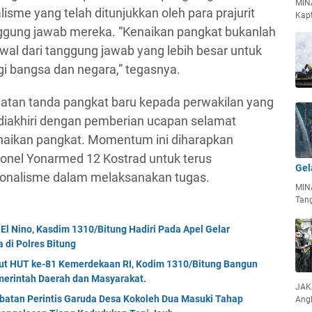
MIN
alisme yang telah ditunjukkan oleh para prajurit
Kapt
ggung jawab mereka. “Kenaikan pangkat bukanlah
awal dari tanggung jawab yang lebih besar untuk
i bangsa dan negara,” tegasnya.
matan tanda pangkat baru kepada perwakilan yang
 diakhiri dengan pemberian ucapan selamat
naikan pangkat. Momentum ini diharapkan
sonel Yonarmed 12 Kostrad untuk terus
Gel
ionalisme dalam melaksanakan tugas.
MIN
Tan
El Nino, Kasdim 1310/Bitung Hadiri Pada Apel Gelar
di Polres Bitung
but HUT ke-81 Kemerdekaan RI, Kodim 1310/Bitung Bangun
erintah Daerah dan Masyarakat.
JAKA
mbatan Perintis Garuda Desa Kokoleh Dua Masuki Tahap
Ang