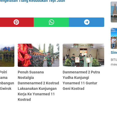
engelasan Tiang Kedudukan Tepi Jauh
Sin
BITU
mew
Polri
Penuh Suasana
Danmenarmed 2 Putra
sama
Nostalgia
Yudha Kunjungi
mbangun
Danmenarmed 2 Kostrad
Yonarmed 11 Guntur
Kiwirok
Laksanakan Kunjungan
Geni Kostrad
Kerja Ke Yonarmed 11
Kostrad