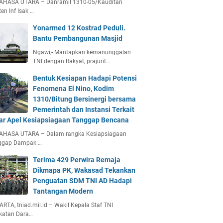
AHASA UTARA – Danramil 1310-05/Kauditan
en Inf Isak …
Yonarmed 12 Kostrad Peduli.
Bantu Pembangunan Masjid
Ngawi,- Mantapkan kemanunggalan
TNI dengan Rakyat, prajurit…
Bentuk Kesiapan Hadapi Potensi
Fenomena El Nino, Kodim
1310/Bitung Bersinergi bersama
Pemerintah dan Instansi Terkait
ar Apel Kesiapsiagaan Tanggap Bencana
AHASA UTARA – Dalam rangka Kesiapsiagaan
ggap Dampak …
Terima 429 Perwira Remaja
Dikmapa PK, Wakasad Tekankan
Penguatan SDM TNI AD Hadapi
Tantangan Modern
RTA, tniad.mil.id – Wakil Kepala Staf TNI
katan Dara…