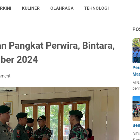
RKINI
KULINER
OLAHRAGA
TEHNOLOGI
PO
n Pangkat Perwira, Bintara,
ber 2024
Per
Mas
mment
MIN
peri
Ben
BIT
Sam