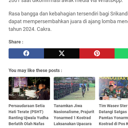
2001 saat dikonfirmasi awak media via WhatsApp.
Rasa bangga dan kebahagian tersendiri bagi Srikan
dapat mempersembahkan juara di ajang lomba me
tahun 2024. Cakra.
Share :
You may like these posts :
Persaudaraan Setia
Tanamkan Jiwa
Tim Wasev Ster
Hati Terate (PSHT)
Nasionalisme, Prajurit
Datangi Satgas
Ranting Ujwala Yudha
Yonarmed 1 Kostrad
Pamtas Yonarm
Berlatih Olah Nafas
Laksanakan Upacara
Kostrad di Pos 