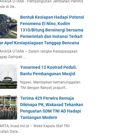
AHASA UTARA - Pembangunan Jembatan Perintis
da di De…
Bentuk Kesiapan Hadapi Potensi
Fenomena El Nino, Kodim
1310/Bitung Bersinergi bersama
Pemerintah dan Instansi Terkait
ar Apel Kesiapsiagaan Tanggap Bencana
AHASA UTARA – Dalam rangka Kesiapsiagaan
ggap Dampak …
Yonarmed 12 Kostrad Peduli.
Bantu Pembangunan Masjid
Ngawi,- Mantapkan kemanunggalan
TNI dengan Rakyat, prajurit…
Terima 429 Perwira Remaja
Dikmapa PK, Wakasad Tekankan
Penguatan SDM TNI AD Hadapi
Tantangan Modern
RTA, tniad.mil.id – Wakil Kepala Staf TNI
katan Dara…