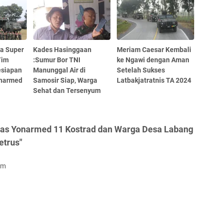
a Super
Kades Hasinggaan
Meriam Caesar Kembali
Tim
:Sumur Bor TNI
ke Ngawi dengan Aman
esiapan
Manunggal Air di
Setelah Sukses
onarmed
Samosir Siap, Warga
Latbakjatratnis TA 2024
Sehat dan Tersenyum
tas Yonarmed 11 Kostrad dan Warga Desa Labang
etrus"
om