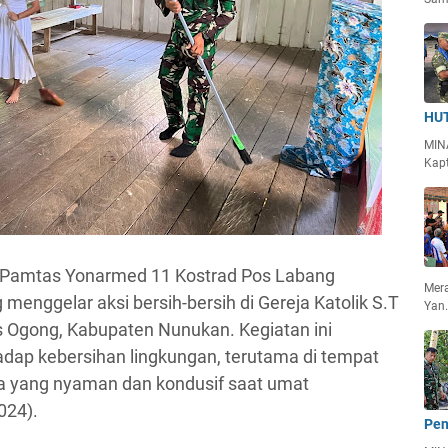
HUT
MIN
Kapt
 Pamtas Yonarmed 11 Kostrad Pos Labang
Mera
nggelar aksi bersih-bersih di Gereja Katolik S.T
Yan
 Ogong, Kabupaten Nunukan. Kegiatan ini
dap kebersihan lingkungan, terutama di tempat
a yang nyaman dan kondusif saat umat
024).
Pen