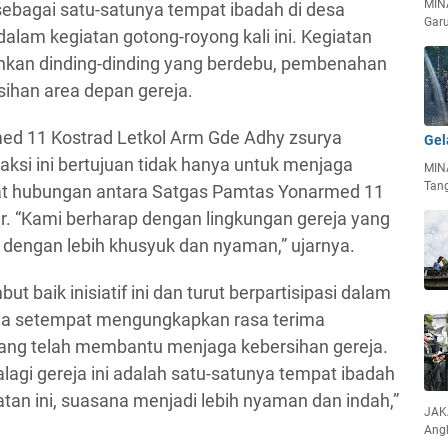
MIN
 sebagai satu-satunya tempat ibadah di desa
Garu
dalam kegiatan gotong-royong kali ini. Kegiatan
hkan dinding-dinding yang berdebu, pembenahan
sihan area depan gereja.
d 11 Kostrad Letkol Arm Gde Adhy zsurya
Gel
i ini bertujuan tidak hanya untuk menjaga
MIN
Tan
rat hubungan antara Satgas Pamtas Yonarmed 11
r. “Kami berharap dengan lingkungan gereja yang
h dengan lebih khusyuk dan nyaman,” ujarnya.
baik inisiatif ini dan turut berpartisipasi dalam
rga setempat mengungkapkan rasa terima
ang telah membantu menjaga kebersihan gereja.
lagi gereja ini adalah satu-satunya tempat ibadah
tan ini, suasana menjadi lebih nyaman dan indah,”
JAKA
Ang