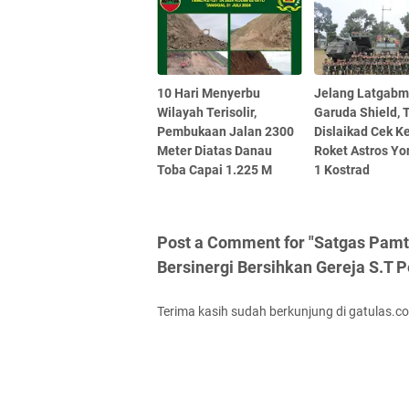
10 Hari Menyerbu
Jelang Latgabm
Wilayah Terisolir,
Garuda Shield, 
Pembukaan Jalan 2300
Dislaikad Cek K
Meter Diatas Danau
Roket Astros Y
Toba Capai 1.225 M
1 Kostrad
Post a Comment for "Satgas Pam
Bersinergi Bersihkan Gereja S.T P
Terima kasih sudah berkunjung di gatulas.c