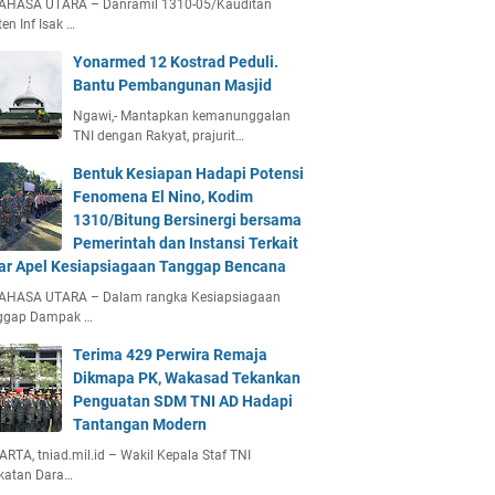
AHASA UTARA – Danramil 1310-05/Kauditan
en Inf Isak …
Yonarmed 12 Kostrad Peduli.
Bantu Pembangunan Masjid
Ngawi,- Mantapkan kemanunggalan
TNI dengan Rakyat, prajurit…
Bentuk Kesiapan Hadapi Potensi
Fenomena El Nino, Kodim
1310/Bitung Bersinergi bersama
Pemerintah dan Instansi Terkait
ar Apel Kesiapsiagaan Tanggap Bencana
AHASA UTARA – Dalam rangka Kesiapsiagaan
ggap Dampak …
Terima 429 Perwira Remaja
Dikmapa PK, Wakasad Tekankan
Penguatan SDM TNI AD Hadapi
Tantangan Modern
RTA, tniad.mil.id – Wakil Kepala Staf TNI
katan Dara…