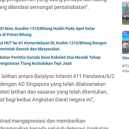
ang dilandasi semangat persahabatan”.
El Nino, Kasdim 1310/Bitung Hadiri Pada Apel Gelar
di Polres Bitung
but HUT ke-81 Kemerdekaan RI, Kodim 1310/Bitung Bangun
erintah Daerah dan Masyarakat.
mbatan Perintis Garuda Desa Kokoleh Dua Masuki Tahap
Sin
engelasan Tiang Kedudukan Tepi Jauh
BITU
mew
 latihan antara Batalyon Infantri 411 Pandawa/6/2
 dengan AD Singapura yang telah dilaksanakan
eri latihan dan sasaran yang telah ditentukan,
 bagi kedua Angkatan Darat negara ini”,
strad mengapresiasi dan memberikan
 disampaikan kepada seluruh delegasi Angkatan