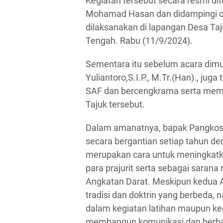
Kegiatan tersebut secara resmi di
Mohamad Hasan dan didampingi ole
dilaksanakan di lapangan Desa Taj
Tengah. Rabu (11/9/2024).
Sementara itu sebelum acara dimul
Yuliantoro,S.I.P., M.Tr.(Han)., jug
SAF dan bercengkrama serta memb
Tajuk tersebut.
Dalam amanatnya, bapak Pangkost
secara bergantian setiap tahun den
merupakan cara untuk meningkatk
para prajurit serta sebagai sara
Angkatan Darat. Meskipun kedua A
tradisi dan doktrin yang berbeda, n
dalam kegiatan latihan maupun keg
membangun komunikasi dan berbag