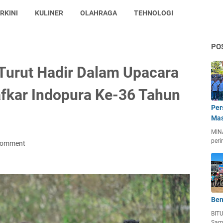
RKINI
KULINER
OLAHRAGA
TEHNOLOGI
PO
 Turut Hadir Dalam Upacara
fkar Indopura Ke-36 Tahun
Per
Mas
MIN
peri
Comment
Ben
BIT
Sam