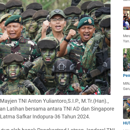
Mera
Yan
Pen
MIN
Garu
 Mayjen TNI Anton Yuliantoro,S.I.P., M.Tr.(Han).,
pan Latihan bersama antara TNI AD dan Singapore
 Latma Safkar Indopura-36 Tahun 2024.
HUT