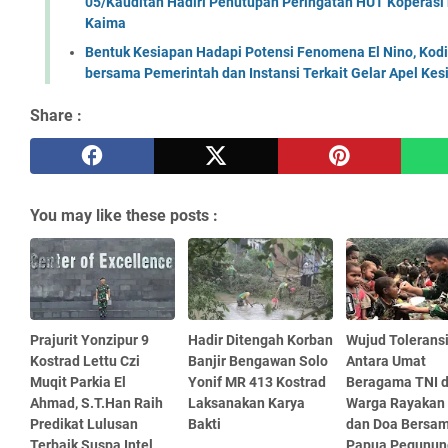
05/Kauditan Hadiri Penutupan Peringatan HUT Koperasi 
Kaima
Bentuk Kesiapan Hadapi Potensi Fenomena El Nino, Kodi
bersama Pemerintah dan Instansi Terkait Gelar Apel K
Share :
You may like these posts :
Prajurit Yonzipur 9
Hadir Ditengah Korban
Wujud Tolerans
Kostrad Lettu Czi
Banjir Bengawan Solo
Antara Umat
Muqit Parkia El
Yonif MR 413 Kostrad
Beragama TNI 
Ahmad, S.T.Han Raih
Laksanakan Karya
Warga Rayakan 
Predikat Lulusan
Bakti
dan Doa Bersam
Terbaik Suspa Intel
Papua Pegunun