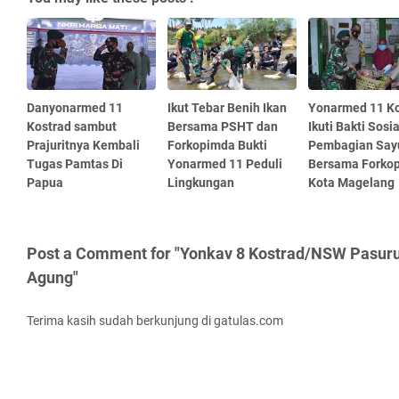
Danyonarmed 11
Ikut Tebar Benih Ikan
Yonarmed 11 Ko
Kostrad sambut
Bersama PSHT dan
Ikuti Bakti Sosia
Prajuritnya Kembali
Forkopimda Bukti
Pembagian Say
Tugas Pamtas Di
Yonarmed 11 Peduli
Bersama Forko
Papua
Lingkungan
Kota Magelang
Post a Comment for "Yonkav 8 Kostrad/NSW Pasu
Agung"
Terima kasih sudah berkunjung di gatulas.com