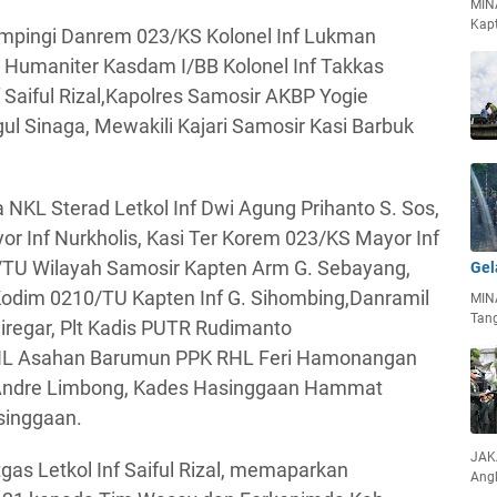
MIN
Kapt
mpingi Danrem 023/KS Kolonel Inf Lukman
 Humaniter Kasdam I/BB Kolonel Inf Takkas
Saiful Rizal,Kapolres Samosir AKBP Yogie
ul Sinaga, Mewakili Kajari Samosir Kasi Barbuk
NKL Sterad Letkol Inf Dwi Agung Prihanto S. Sos,
r Inf Nurkholis, Kasi Ter Korem 023/KS Mayor Inf
TU Wilayah Samosir Kapten Arm G. Sebayang,
Gel
 Kodim 0210/TU Kapten Inf G. Sihombing,Danramil
MIN
Tan
regar, Plt Kadis PUTR Rudimanto
HL Asahan Barumun PPK RHL Feri Hamonangan
 Andre Limbong, Kades Hasinggaan Hammat
singgaan.
JAKA
as Letkol Inf Saiful Rizal, memaparkan
Ang