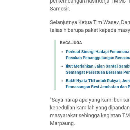
perkembangan hasil kerja TMMD 
Samosir.
Selanjutnya Ketua Tim Wasev, D
taliasih berupa paket kepada mas
BACA JUGA
Perkuat Sinergi Hadapi Fenomena 
Pasukan Penanggulangan Bencana 
Ikut Meriahkan Jalan Santai Sam
Semangat Persatuan Bersama Pem
Bakti Nyata TNI untuk Rakyat, Je
Pemasangan Besi Jembatan dan P
"Saya harap apa yang kami berikan
kepedulian kamilah yang dipandan
masyarakat sehingga kegiatan TMMD 
Marpaung.