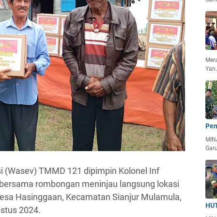
Mera
Yan
Pen
MIN
Garu
 (Wasev) TMMD 121 dipimpin Kolonel Inf
, bersama rombongan meninjau langsung lokasi
esa Hasinggaan, Kecamatan Sianjur Mulamula,
HUT
stus 2024.