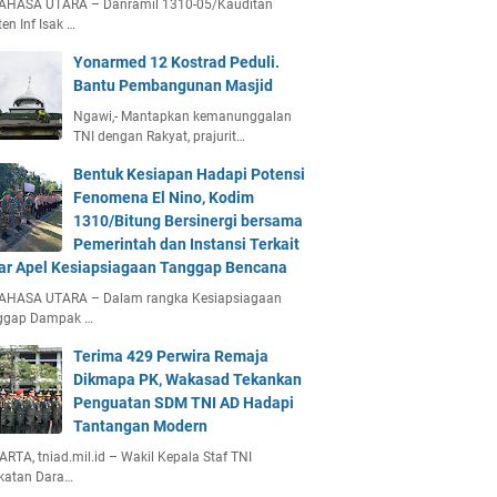
AHASA UTARA – Danramil 1310-05/Kauditan
en Inf Isak …
Yonarmed 12 Kostrad Peduli.
Bantu Pembangunan Masjid
Ngawi,- Mantapkan kemanunggalan
TNI dengan Rakyat, prajurit…
Bentuk Kesiapan Hadapi Potensi
Fenomena El Nino, Kodim
1310/Bitung Bersinergi bersama
Pemerintah dan Instansi Terkait
ar Apel Kesiapsiagaan Tanggap Bencana
AHASA UTARA – Dalam rangka Kesiapsiagaan
ggap Dampak …
Terima 429 Perwira Remaja
Dikmapa PK, Wakasad Tekankan
Penguatan SDM TNI AD Hadapi
Tantangan Modern
RTA, tniad.mil.id – Wakil Kepala Staf TNI
katan Dara…