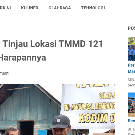
RKINI
KULINER
OLAHRAGA
TEHNOLOGI
PO
 Tinjau Lokasi TMMD 121
 Harapannya
Per
Mas
ment
MIN
peri
Ben
BIT
Sam