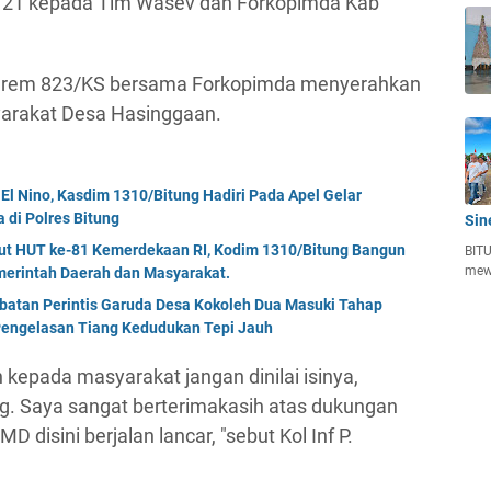
121 kepada Tim Wasev dan Forkopimda Kab
anrem 823/KS bersama Forkopimda menyerahkan
yarakat Desa Hasinggaan.
El Nino, Kasdim 1310/Bitung Hadiri Pada Apel Gelar
di Polres Bitung
Sin
but HUT ke-81 Kemerdekaan RI, Kodim 1310/Bitung Bangun
BITU
mew
erintah Daerah dan Masyarakat.
mbatan Perintis Garuda Desa Kokoleh Dua Masuki Tahap
engelasan Tiang Kedudukan Tepi Jauh
 kepada masyarakat jangan dinilai isinya,
g. Saya sangat berterimakasih atas dukungan
disini berjalan lancar, "sebut Kol Inf P.