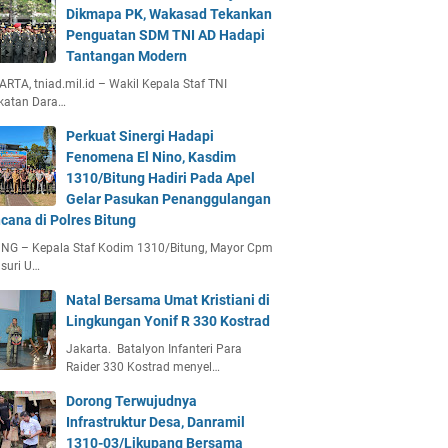
Dikmapa PK, Wakasad Tekankan
Penguatan SDM TNI AD Hadapi
Tantangan Modern
RTA, tniad.mil.id – Wakil Kepala Staf TNI
katan Dara…
Perkuat Sinergi Hadapi
Fenomena El Nino, Kasdim
1310/Bitung Hadiri Pada Apel
Gelar Pasukan Penanggulangan
cana di Polres Bitung
UNG – Kepala Staf Kodim 1310/Bitung, Mayor Cpm
suri U…
Natal Bersama Umat Kristiani di
Lingkungan Yonif R 330 Kostrad
Jakarta. Batalyon Infanteri Para
Raider 330 Kostrad menyel…
Dorong Terwujudnya
Infrastruktur Desa, Danramil
1310-03/Likupang Bersama