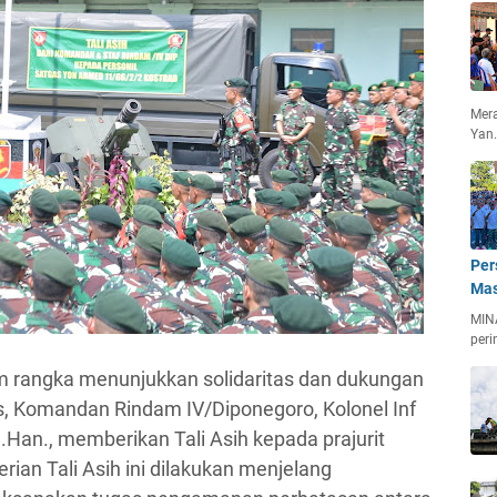
Mera
Yan
Per
Mas
MIN
peri
m rangka menunjukkan solidaritas dan dukungan
s, Komandan Rindam IV/Diponegoro, Kolonel Inf
.Han., memberikan Tali Asih kepada prajurit
ian Tali Asih ini dilakukan menjelang