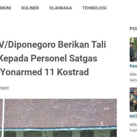
RKINI
KULINER
OLAHRAGA
TEHNOLOGI
PO
/Diponegoro Berikan Tali
 Kepada Personel Satgas
Pen
 Yonarmed 11 Kostrad
MIN
Garu
ment
HUT
MIN
Kapt