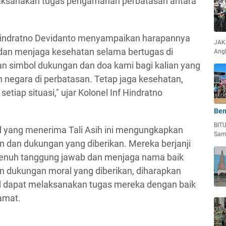
aksanakan tugas pengamanan perbatasan antara
Hindratno Devidanto menyampaikan harapannya
JAKA
t dan menjaga kesehatan selama bertugas di
Ang
kan simbol dukungan dan doa kami bagi kalian yang
 negara di perbatasan. Tetap jaga kesehatan,
etiap situasi," ujar Kolonel Inf Hindratno
Ben
BIT
ad yang menerima Tali Asih ini mengungkapkan
Sam
an dan dukungan yang diberikan. Mereka berjanji
enuh tanggung jawab dan menjaga nama baik
n dukungan moral yang diberikan, diharapkan
ad dapat melaksanakan tugas mereka dengan baik
amat.