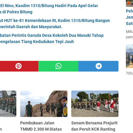
El Nino, Kasdim 1310/Bitung Hadiri Pada Apel Gelar
Pel
di Polres Bitung
Jem
but HUT ke-81 Kemerdekaan RI, Kodim 1310/Bitung Bangun
Sat
erintah Daerah dan Masyarakat.
MIN
mbatan Perintis Garuda Desa Kokoleh Dua Masuki Tahap
pem
engelasan Tiang Kedudukan Tepi Jauh
700
Pembukaan Jalan
Senam Bersama Prajurit
n
TMMD 2.300 M Diatas
dan Persit KCK Ranting