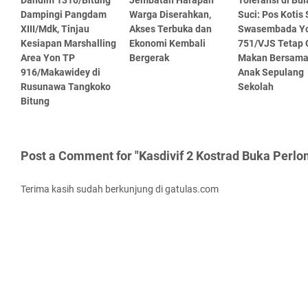
Dandim 1310/Bitung
Jembatan Harapan
Toleransi di Bul
Dampingi Pangdam
Warga Diserahkan,
Suci: Pos Kotis
XIII/Mdk, Tinjau
Akses Terbuka dan
Swasembada Yo
Kesiapan Marshalling
Ekonomi Kembali
751/VJS Tetap 
Area Yon TP
Bergerak
Makan Bersama
916/Makawidey di
Anak Sepulang
Rusunawa Tangkoko
Sekolah
Bitung
Post a Comment for "Kasdivif 2 Kostrad Buka Perl
Terima kasih sudah berkunjung di gatulas.com