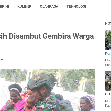
RKINI
KULINER
OLAHRAGA
TEHNOLOGI
PO
ih Disambut Gembira Warga
Pen
ent
MIN
Garu
HUT
MIN
Kapt