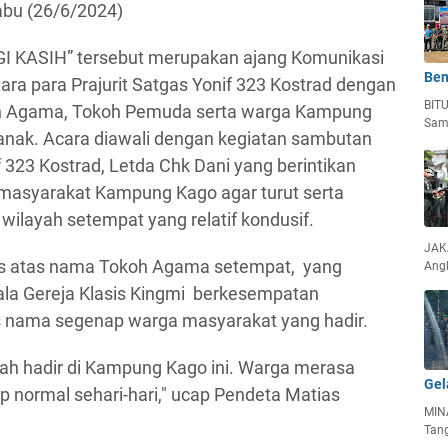
abu (26/6/2024)
I KASIH” tersebut merupakan ajang Komunikasi
Ben
tara para Prajurit Satgas Yonif 323 Kostrad dengan
BIT
h Agama, Tokoh Pemuda serta warga Kampung
Sam
k-anak. Acara diawali dengan kegiatan sambutan
if 323 Kostrad, Letda Chk Dani yang berintikan
masyarakat Kampung Kago agar turut serta
ilayah setempat yang relatif kondusif.
JAKA
as atas nama Tokoh Agama setempat, yang
Ang
bala Gereja Klasis Kingmi berkesempatan
nama segenap warga masyarakat yang hadir.
ah hadir di Kampung Kago ini. Warga merasa
Gel
p normal sehari-hari," ucap Pendeta Matias
MIN
Tan