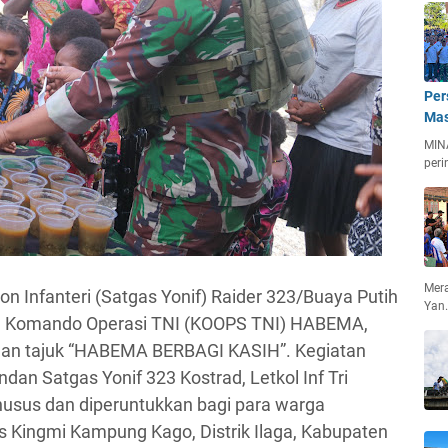
Per
Mas
MIN
peri
Mera
on Infanteri (Satgas Yonif) Raider 323/Buaya Putih
Yan
ran Komando Operasi TNI (KOOPS TNI) HABEMA,
ngan tajuk “HABEMA BERBAGI KASIH”. Kegiatan
andan Satgas Yonif 323 Kostrad, Letkol Inf Tri
husus dan diperuntukkan bagi para warga
s Kingmi Kampung Kago, Distrik Ilaga, Kabupaten