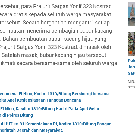
ersebut, para Prajurit Satgas Yonif 323 Kostrad
cara gratis kepada seluruh warga masyarakat
tersebut. Secara bergantian mengantri, setiap
esempatan menerima pembagian bubur kacang
ad. Bahan pembuatan bubur kacang hijau yang
Prajurit Satgas Yonif 323 Kostrad, dimasak oleh
etelah masak, bubur kacang hijau tersebut
Pel
dinikmati secara bersama-sama oleh seluruh warga
Jem
Sat
MIN
pem
enomena El Nino, Kodim 1310/Bitung Bersinergi bersama
Gelar Apel Kesiapsiagaan Tanggap Bencana
El Nino, Kasdim 1310/Bitung Hadiri Pada Apel Gelar
di Polres Bitung
but HUT ke-81 Kemerdekaan RI, Kodim 1310/Bitung Bangun
erintah Daerah dan Masyarakat.