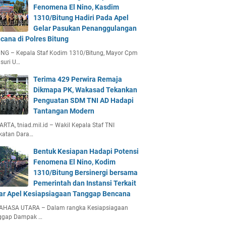
Fenomena El Nino, Kasdim
1310/Bitung Hadiri Pada Apel
Gelar Pasukan Penanggulangan
cana di Polres Bitung
UNG – Kepala Staf Kodim 1310/Bitung, Mayor Cpm
suri U…
Terima 429 Perwira Remaja
Dikmapa PK, Wakasad Tekankan
Penguatan SDM TNI AD Hadapi
Tantangan Modern
RTA, tniad.mil.id – Wakil Kepala Staf TNI
katan Dara…
Bentuk Kesiapan Hadapi Potensi
Fenomena El Nino, Kodim
1310/Bitung Bersinergi bersama
Pemerintah dan Instansi Terkait
ar Apel Kesiapsiagaan Tanggap Bencana
AHASA UTARA – Dalam rangka Kesiapsiagaan
ggap Dampak …