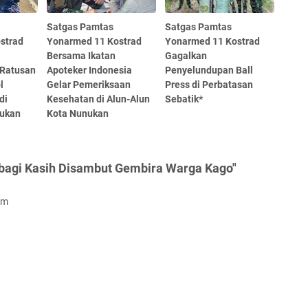
Satgas Pamtas
Satgas Pamtas
strad
Yonarmed 11 Kostrad
Yonarmed 11 Kostrad
Bersama Ikatan
Gagalkan
 Ratusan
Apoteker Indonesia
Penyelundupan Ball
l
Gelar Pemeriksaan
Press di Perbatasan
di
Kesehatan di Alun-Alun
Sebatik*
nukan
Kota Nunukan
bagi Kasih Disambut Gembira Warga Kago"
om