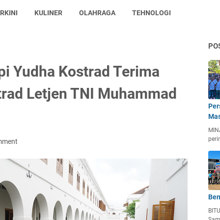
RKINI
KULINER
OLAHRAGA
TEHNOLOGI
PO
pi Yudha Kostrad Terima
trad Letjen TNI Muhammad
Per
Mas
MIN
peri
mment
Ben
BIT
Sam