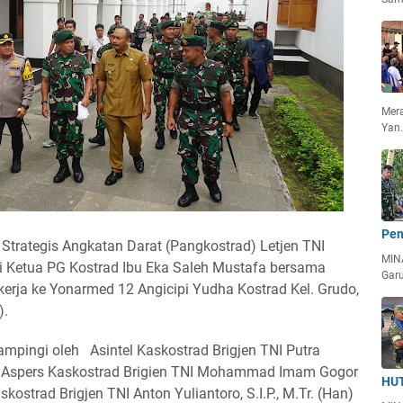
Mera
Yan
Pen
trategis Angkatan Darat (Pangkostrad) Letjen TNI
MIN
Ketua PG Kostrad Ibu Eka Saleh Mustafa bersama
Garu
rja ke Yonarmed 12 Angicipi Yudha Kostrad Kel. Grudo,
).
pingi oleh Asintel Kaskostrad Brigjen TNI Putra
bu, Aspers Kaskostrad Brigien TNI Mohammad Imam Gogor
HUT
kostrad Brigjen TNI Anton Yuliantoro, S.I.P., M.Tr. (Han)