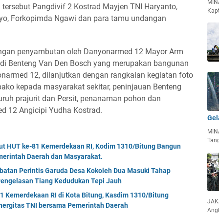
MIN
n tersebut Pangdivif 2 Kostrad Mayjen TNI Haryanto,
Kapt
yo, Forkopimda Ngawi dan para tamu undangan
dengan penyambutan oleh Danyonarmed 12 Mayor Arm
a di Benteng Van Den Bosch yang merupakan bangunan
Yonarmed 12, dilanjutkan dengan rangkaian kegiatan foto
ako kepada masyarakat sekitar, peninjauan Benteng
ruh prajurit dan Persit, penanaman pohon dan
d 12 Angicipi Yudha Kostrad.
Gel
MIN
Tan
but HUT ke-81 Kemerdekaan RI, Kodim 1310/Bitung Bangun
erintah Daerah dan Masyarakat.
mbatan Perintis Garuda Desa Kokoleh Dua Masuki Tahap
engelasan Tiang Kedudukan Tepi Jauh
Kemerdekaan RI di Kota Bitung, Kasdim 1310/Bitung
JAKA
nergitas TNI bersama Pemerintah Daerah
Ang