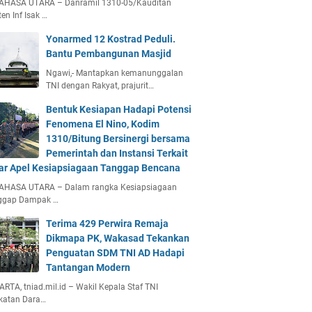
AHASA UTARA – Danramil 1310-05/Kauditan
en Inf Isak …
Yonarmed 12 Kostrad Peduli.
Bantu Pembangunan Masjid
Ngawi,- Mantapkan kemanunggalan
TNI dengan Rakyat, prajurit…
Bentuk Kesiapan Hadapi Potensi
Fenomena El Nino, Kodim
1310/Bitung Bersinergi bersama
Pemerintah dan Instansi Terkait
ar Apel Kesiapsiagaan Tanggap Bencana
AHASA UTARA – Dalam rangka Kesiapsiagaan
ggap Dampak …
Terima 429 Perwira Remaja
Dikmapa PK, Wakasad Tekankan
Penguatan SDM TNI AD Hadapi
Tantangan Modern
RTA, tniad.mil.id – Wakil Kepala Staf TNI
katan Dara…