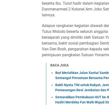
beserta ibu. Turut hadir dalam kegiata
Danmenarmed 2 Kolonel Arm Joko Set
lainnya.
Adapun rangkaian kegiatan diawali 
Tulus Widodo beserta seluruh anggot
bersejarah yang dimiliki oleh Satuan 
bersama, bakti sosial pembagian Semb
Van Den Bosh, pengarahan kepada selu
peninjauan pangkalan Satuan Yonarme
BACA JUGA
Ikut Meriahkan Jalan Santai Sam
Semangat Persatuan Bersama Pem
Bakti Nyata TNI untuk Rakyat, Je
Pemasangan Besi Jembatan dan P
Semarakkan Pembukaan HUT ke-81 
Hadiri Merdeka Fun Walk Wujud Si