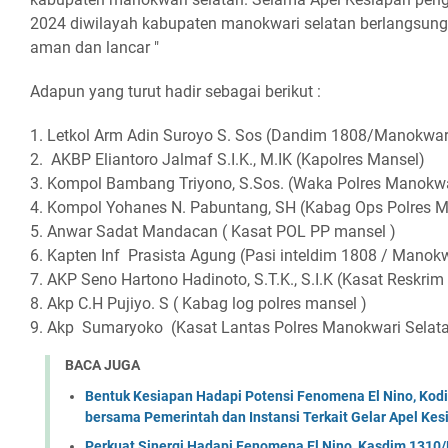
2024 diwilayah kabupaten manokwari selatan berlangsung 
aman dan lancar "
Adapun yang turut hadir sebagai berikut :
1. Letkol Arm Adin Suroyo S. Sos (Dandim 1808/Manokwar
2. AKBP Eliantoro Jalmaf S.I.K., M.IK (Kapolres Mansel)
3. Kompol Bambang Triyono, S.Sos. (Waka Polres Manokwa
4. Kompol Yohanes N. Pabuntang, SH (Kabag Ops Polres M
5. Anwar Sadat Mandacan ( Kasat POL PP mansel )
6. Kapten Inf Prasista Agung (Pasi inteldim 1808 / Manokw
7. AKP Seno Hartono Hadinoto, S.T.K., S.I.K (Kasat Reskri
8. Akp C.H Pujiyo. S ( Kabag log polres mansel )
9. Akp Sumaryoko (Kasat Lantas Polres Manokwari Selat
BACA JUGA
Bentuk Kesiapan Hadapi Potensi Fenomena El Nino, Kodi
bersama Pemerintah dan Instansi Terkait Gelar Apel K
Perkuat Sinergi Hadapi Fenomena El Nino, Kasdim 1310/