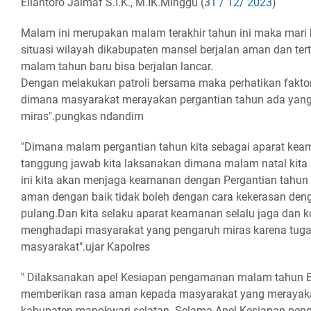
Eliantoro Jalmaf S.I.K., M.IK.Minggu (
31 / 12/ 2023
)
Malam ini merupakan malam terakhir tahun ini maka mari
situasi wilayah dikabupaten mansel berjalan aman dan ter
malam tahun baru bisa berjalan lancar.
Dengan melakukan patroli bersama maka perhatikan fakto
dimana masyarakat merayakan pergantian tahun ada ya
miras".pungkas ndandim
"Dimana malam pergantian tahun kita sebagai aparat kea
tanggung jawab kita laksanakan dimana malam natal kita
ini kita akan menjaga keamanan dengan Pergantian tahun
aman dengan baik tidak boleh dengan cara kekerasan deng
pulang.Dan kita selaku aparat keamanan selalu jaga dan ko
menghadapi masyarakat yang pengaruh miras karena tugas
masyarakat".ujar Kapolres
" Dilaksanakan apel Kesiapan pengamanan malam tahun 
memberikan rasa aman kepada masyarakat yang merayaka
kabupaten manokwari selatan. Selama Apel Kesiapan pe