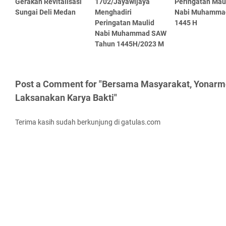
Gerakan Revitalisasi
1702/Jayawijaya
Peringatan Mau
Sungai Deli Medan
Menghadiri
Nabi Muhamma
Peringatan Maulid
1445 H
Nabi Muhammad SAW
Tahun 1445H/2023 M
Post a Comment for "Bersama Masyarakat, Yonarm
Laksanakan Karya Bakti"
Terima kasih sudah berkunjung di gatulas.com