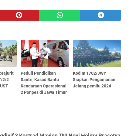
rajurit
Peduli Pendidikan
Kodim 1702/JWY
/2/2
Santri, Kasad Bantu
Siapkan Pengamanan
 UST
Kendaraan Operasional
Jelang pemilu 2024
2 Ponpes di Jawa Timur
ngdivif 3 Kostrad Mayjen TNI Novi Helmy Prasetya