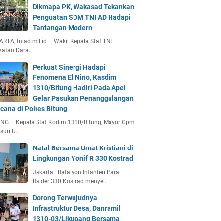
Dikmapa PK, Wakasad Tekankan
Penguatan SDM TNI AD Hadapi
Tantangan Modern
RTA, tniad.mil.id – Wakil Kepala Staf TNI
katan Dara…
Perkuat Sinergi Hadapi
Fenomena El Nino, Kasdim
1310/Bitung Hadiri Pada Apel
Gelar Pasukan Penanggulangan
cana di Polres Bitung
UNG – Kepala Staf Kodim 1310/Bitung, Mayor Cpm
suri U…
Natal Bersama Umat Kristiani di
Lingkungan Yonif R 330 Kostrad
Jakarta. Batalyon Infanteri Para
Raider 330 Kostrad menyel…
Dorong Terwujudnya
Infrastruktur Desa, Danramil
1310-03/Likupang Bersama