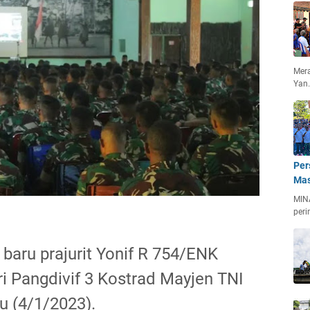
Mera
Yan
Per
Mas
MIN
peri
baru prajurit Yonif R 754/ENK
 Pangdivif 3 Kostrad Mayjen TNI
u (4/1/2023).