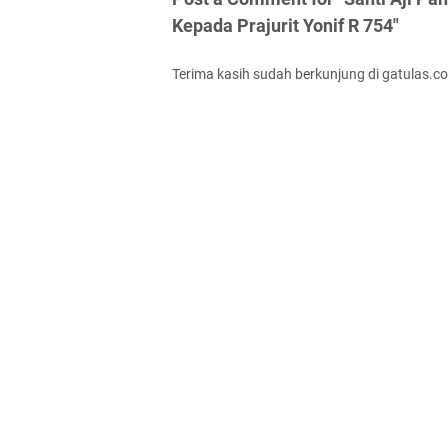
Kepada Prajurit Yonif R 754"
Terima kasih sudah berkunjung di gatulas.c