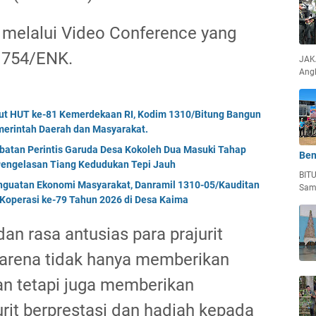
 melalui Video Conference yang
R 754/ENK.
JAKA
Ang
but HUT ke-81 Kemerdekaan RI, Kodim 1310/Bitung Bangun
erintah Daerah dan Masyarakat.
mbatan Perintis Garuda Desa Kokoleh Dua Masuki Tahap
Ben
engelasan Tiang Kedudukan Tepi Jauh
BIT
enguatan Ekonomi Masyarakat, Danramil 1310-05/Kauditan
Sam
Koperasi ke-79 Tahun 2026 di Desa Kaima
n rasa antusias para prajurit
karena tidak hanya memberikan
n tetapi juga memberikan
rit berprestasi dan hadiah kepada