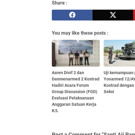
Share :
You may like these posts :
Asren Divif 2 dan
Uji kemampuan p
Danmenarmed 2 Kostrad
Yonarmed 12/AY
Hadiri Acara Forum
Kostrad dengan
Group Discussion (FGD)
Seksi
Evaluasi Pelaksanaan
Anggaran Satuan Kerja
K/L
Post a Comment for "Santi Aji Pa