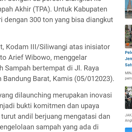
ah Akhir (TPA). Untuk Kabupaten
i dengan 300 ton yang bisa diangkut
, Kodam III/Siliwangi atas inisiator
Pel
o Arief Wibowo, menggelar
Jem
Sat
h Sampah bertempat di Jl. Raya
MIN
 Bandung Barat, Kamis (05/012023).
pem
ang dilaunching merupakan inovasi
njadi bukti komitmen dan upaya
 turut andil berjuang mengatasi dan
JAKA
Ang
ngelolaan sampah yang ada di