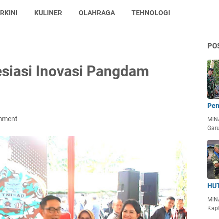
RKINI
KULINER
OLAHRAGA
TEHNOLOGI
PO
siasi Inovasi Pangdam
Pen
mment
MIN
Garu
HUT
MIN
Kapt