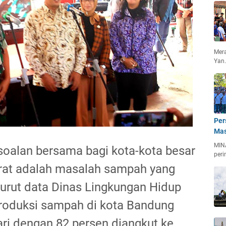
Mera
Yan
Per
Mas
MIN
rsoalan bersama bagi kota-kota besar
peri
arat adalah masalah sampah yang
nurut data Dinas Lingkungan Hidup
roduksi sampah di kota Bandung
ari dengan 82 persen diangkut ke