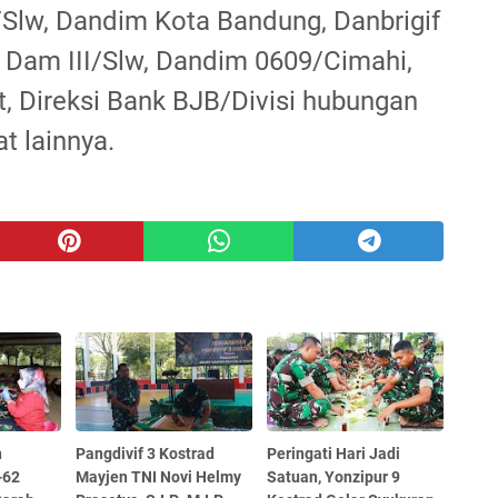
Slw, Dandim Kota Bandung, Danbrigif
l Dam III/Slw, Dandim 0609/Cimahi,
, Direksi Bank BJB/Divisi hubungan
t lainnya.
n
Pangdivif 3 Kostrad
Peringati Hari Jadi
-62
Mayjen TNI Novi Helmy
Satuan, Yonzipur 9