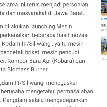
selama ini terus menjadi persoalan
a dan masyarakat di Jawa Barat.
Ben
in dilakukan launching Mesin
BIT
Sam
perkenalkan beberapa hasil inovasi
 Kodam III/Siliwangi, yaitu mesin
encetak briket, mesin pencuci
700
ner, Kompor Bara Api (Kobara) dan
ta Biomass Burner.
dam III/Siliwangi menegaskan
u berusaha mengetahui permasalahan
at. Pangdam selalu mengedepankan