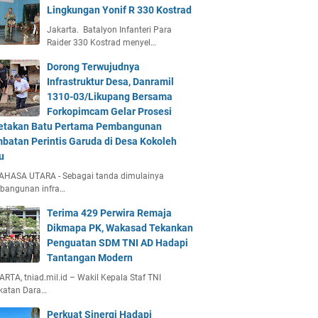
Lingkungan Yonif R 330 Kostrad
Jakarta. Batalyon Infanteri Para
Raider 330 Kostrad menyel…
Dorong Terwujudnya
Infrastruktur Desa, Danramil
1310-03/Likupang Bersama
Forkopimcam Gelar Prosesi
etakan Batu Pertama Pembangunan
batan Perintis Garuda di Desa Kokoleh
u
AHASA UTARA - Sebagai tanda dimulainya
bangunan infra…
Terima 429 Perwira Remaja
Dikmapa PK, Wakasad Tekankan
Penguatan SDM TNI AD Hadapi
Tantangan Modern
RTA, tniad.mil.id – Wakil Kepala Staf TNI
katan Dara…
Perkuat Sinergi Hadapi