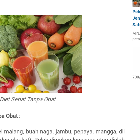
Pel
Jem
Sat
MIN
pem
700
Diet Sehat Tanpa Obat
pa Obat :
 malang, buah naga, jambu, pepaya, mangga, dll
 dan alpukat). Boleh dimakan langsung atau diolah