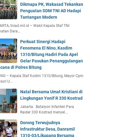
Dikmapa PK, Wakasad Tekankan
Penguatan SDM TNI AD Hadapi
Tantangan Modern
RTA, tniad.mil.id – Wakil Kepala Staf TNI
katan Dara…
Perkuat Sinergi Hadapi
Fenomena El Nino, Kasdim
1310/Bitung Hadiri Pada Apel
Gelar Pasukan Penanggulangan
cana di Polres Bitung
UNG – Kepala Staf Kodim 1310/Bitung, Mayor Cpm
suri U…
Natal Bersama Umat Kristiani di
Lingkungan Yonif R 330 Kostrad
Jakarta. Batalyon Infanteri Para
Raider 330 Kostrad menyel…
Dorong Terwujudnya
Infrastruktur Desa, Danramil
1310-03/Likupang Bersama