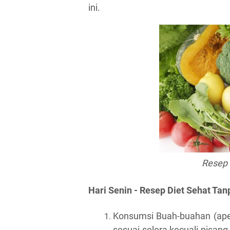
ini.
Resep 
Hari Senin - Resep Diet Sehat Tan
Konsumsi Buah-buahan (apel
sesuai selera kecuali pisang