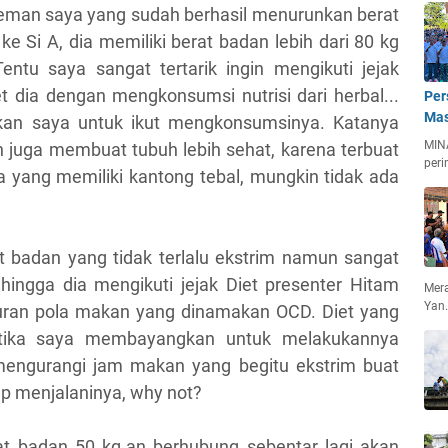
eman saya yang sudah berhasil menurunkan berat
e Si A, dia memiliki berat badan lebih dari 80 kg
ntu saya sangat tertarik ingin mengikuti jejak
t dia dengan mengkonsumsi nutrisi dari herbal...
Per
Mas
an saya untuk ikut mengkonsumsinya. Katanya
MIN
 juga membuat tubuh lebih sehat, karena terbuat
peri
a yang memiliki kantong tebal, mungkin tidak ada
at badan yang tidak terlalu ekstrim namun sangat
hingga dia mengikuti jejak Diet presenter Hitam
Mera
Yan
uran pola makan yang dinamakan OCD. Diet yang
etika saya membayangkan untuk melakukannya
mengurangi jam makan yang begitu ekstrim buat
p menjalaninya, why not?
rat badan 50 kg.an berhubung sebentar lagi akan