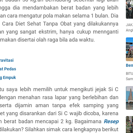
ingga dia mendambakan berat badan yang lebih
gan cara mengatur pola makan selama 1 bulan. Dia
. Cara Diet Sehat Tanpa Obat yang dilakukannya
JAKA
Ang
an yang sangat ekstrim, hanya cukup mennganti
akan disertai olah raga bila ada waktu.
avitasi
Ben
at Pedas
BIT
g Empuk
Sam
ntu saya lebih memilih untuk mengikuti jejak Si C
i dengan menahan rasa lapar yang berlebihan dan
 serta dijamin aman tanpa efek samping yang
 yang disarankan dari Si C wajib dicoba, karena
run berat badan mencapai 2 kg. Bagaimana
Resep
dilakukan? Silahkan simak cara lengkapnya berikut