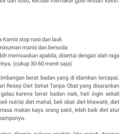
la dan susu, kecuali memakai gula rendah kalori.
a Kamis stop nasi dan lauk
i minuman manis dan bersoda
ebih memuaskan apabila, disertai dengan olah raga
rinya. (cukup 30-60 menit saja)
 timbangan berat badan yang di idamkan tercapai.
ari Resep Diet Sehat Tanpa Obat yang disarankan
galau karena berat badan naik, hati ingin sekali
 nutrisi diet mahal, beli obat diet khawatir, diet
rasa makan kaya orang sakit, lebih baik diet atur
emampunya.