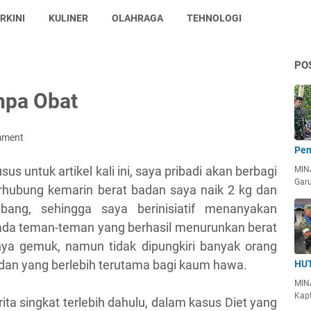
RKINI
KULINER
OLAHRAGA
TEHNOLOGI
PO
npa Obat
mment
Pen
sus untuk artikel kali ini, saya pribadi akan berbagi
MIN
Garu
rhubung kemarin berat badan saya naik 2 kg dan
ang, sehingga saya berinisiatif menanyakan
pada teman-teman yang berhasil menurunkan berat
ya gemuk, namun tidak dipungkiri banyak orang
dan yang berlebih terutama bagi kaum hawa.
HUT
MIN
Kapt
ta singkat terlebih dahulu, dalam kasus Diet yang