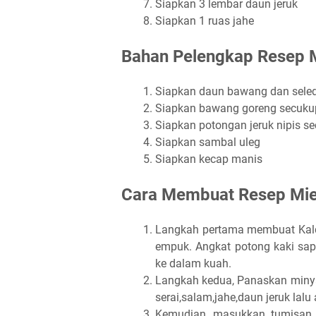
Siapkan 3 lembar daun jeruk
Siapkan 1 ruas jahe
Bahan Pelengkap Resep M
Siapkan daun bawang dan seledr
Siapkan bawang goreng secuk
Siapkan potongan jeruk nipis s
Siapkan sambal uleg
Siapkan kecap manis
Cara Membuat Resep Mie
Langkah pertama membuat Kaldu
empuk. Angkat potong kaki sapi
ke dalam kuah.
Langkah kedua, Panaskan minya
serai,salam,jahe,daun jeruk l
Kemudian, masukkan tumisan