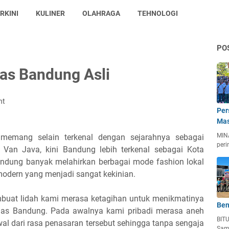
RKINI
KULINER
OLAHRAGA
TEHNOLOGI
PO
as Bandung Asli
nt
Per
Mas
MIN
emang selain terkenal dengan sejarahnya sebagai
peri
Van Java, kini Bandung lebih terkenal sebagai Kota
Bandung banyak melahirkan berbagai mode fashion lokal
modern yang menjadi sangat kekinian.
buat lidah kami merasa ketagihan untuk menikmatinya
Ben
has Bandung. Pada awalnya kami pribadi merasa aneh
BIT
l dari rasa penasaran tersebut sehingga tanpa sengaja
Sam