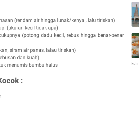
asan (rendam air hingga lunak/kenyal, lalu tiriskan)
pi (ukuran kecil tidak apa)
cukupnya (potong dadu kecil, rebus hingga benar-benar
n, siram air panas, lalau tiriskan)
 rebusan dan kuah)
kuli
tuk menumis bumbu halus
Kocok :
h