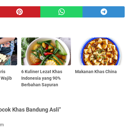
ris
6 Kuliner Lezat Khas
Makanan Khas China
 Wajib
Indonesia yang 90%
Berbahan Sayuran
ocok Khas Bandung Asli"
om