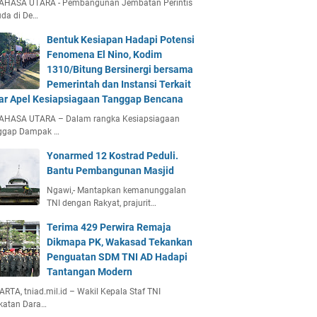
AHASA UTARA - Pembangunan Jembatan Perintis
da di De…
Bentuk Kesiapan Hadapi Potensi
Fenomena El Nino, Kodim
1310/Bitung Bersinergi bersama
Pemerintah dan Instansi Terkait
ar Apel Kesiapsiagaan Tanggap Bencana
AHASA UTARA – Dalam rangka Kesiapsiagaan
ggap Dampak …
Yonarmed 12 Kostrad Peduli.
Bantu Pembangunan Masjid
Ngawi,- Mantapkan kemanunggalan
TNI dengan Rakyat, prajurit…
Terima 429 Perwira Remaja
Dikmapa PK, Wakasad Tekankan
Penguatan SDM TNI AD Hadapi
Tantangan Modern
RTA, tniad.mil.id – Wakil Kepala Staf TNI
katan Dara…