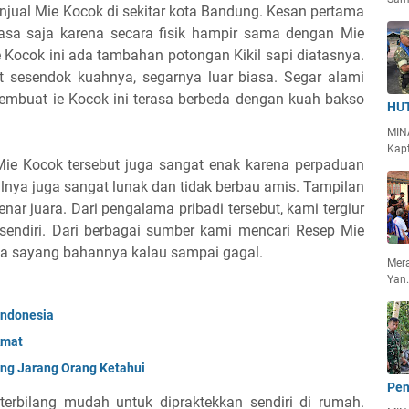
njual Mie Kocok di sekitar kota Bandung. Kesan pertama
asa saja karena secara fisik hampir sama dengan Mie
Kocok ini ada tambahan potongan Kikil sapi diatasnya.
 sesendok kuahnya, segarnya luar biasa. Segar alami
 membuat ie Kocok ini terasa berbeda dengan kuah bakso
HUT
MIN
Kapt
 Mie Kocok tersebut juga sangat enak karena perpaduan
lnya juga sangat lunak dan tidak berbau amis. Tampilan
ar juara. Dari pengalama pribadi tersebut, kami tergiur
ndiri. Dari berbagai sumber kami mencari Resep Mie
ena sayang bahannya kalau sampai gagal.
Mera
Yan
Indonesia
kmat
ang Jarang Orang Ketahui
Pen
erbilang mudah untuk dipraktekkan sendiri di rumah.