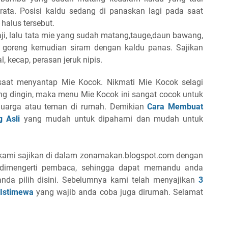
ata. Posisi kaldu sedang di panaskan lagi pada saat
alus tersebut.
ji, lalu tata mie yang sudah matang,tauge,daun bawang,
ng goreng kemudian siram dengan kaldu panas. Sajikan
 kecap, perasan jeruk nipis.
at menyantap Mie Kocok. Nikmati Mie Kocok selagi
ng dingin, maka menu Mie Kocok ini sangat cocok untuk
luarga atau teman di rumah. Demikian
Cara Membuat
 Asli
yang mudah untuk dipahami dan mudah untuk
h kami sajikan di dalam zonamakan.blogspot.com dengan
 dimengerti pembaca, sehingga dapat memandu anda
da pilih disini. Sebelumnya kami telah menyajikan
3
 Istimewa
yang wajib anda coba juga dirumah. Selamat