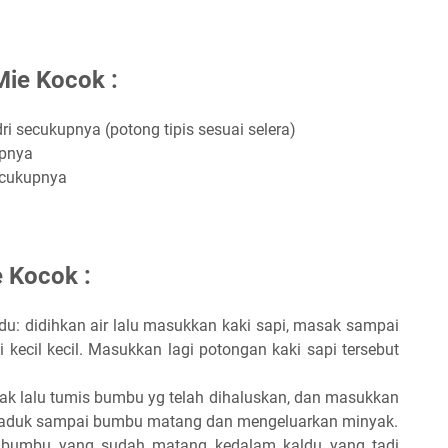
ie Kocok :
i secukupnya (potong tipis sesuai selera)
upnya
ecukupnya
 Kocok :
: didihkan air lalu masukkan kaki sapi, masak sampai
 kecil kecil. Masukkan lagi potongan kaki sapi tersebut
k lalu tumis bumbu yg telah dihaluskan, dan masukkan
alu aduk sampai bumbu matang dan mengeluarkan minyak.
 bumbu yang sudah matang kedalam kaldu yang tadi